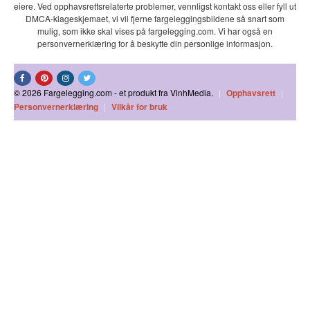
eiere. Ved opphavsrettsrelaterte problemer, vennligst kontakt oss eller fyll ut
DMCA-klageskjemaet, vi vil fjerne fargeleggingsbildene så snart som
mulig, som ikke skal vises på fargelegging.com. Vi har også en
personvernerklæring for å beskytte din personlige informasjon.
© 2026 Fargelegging.com - et produkt fra VinhMedia.
|
Opphavsrett
|
Personvernerklæring
|
Vilkår for bruk