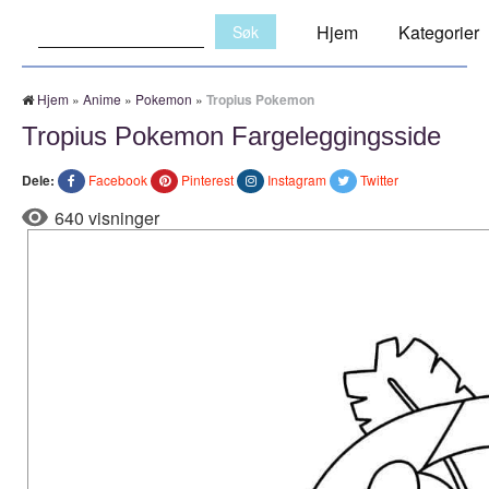
Søk:
Hjem
Kategorier
Hjem
»
Anime
»
Pokemon
»
Tropius Pokemon
Tropius Pokemon Fargeleggingsside
Dele:
Facebook
Pinterest
Instagram
Twitter
640 visninger