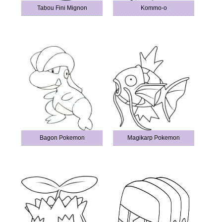
Tabou Fini Mignon
Kommo-o
Bagon Pokemon
Magikarp Pokemon