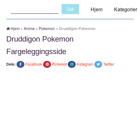
Søk:
Hjem
Kategorier
Hjem
»
Anime
»
Pokemon
»
Druddigon Pokemon
Druddigon Pokemon
Fargeleggingsside
Dele:
Facebook
Pinterest
Instagram
Twitter