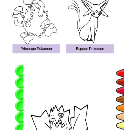
Primeape Pokemon
Espeon Pokemon