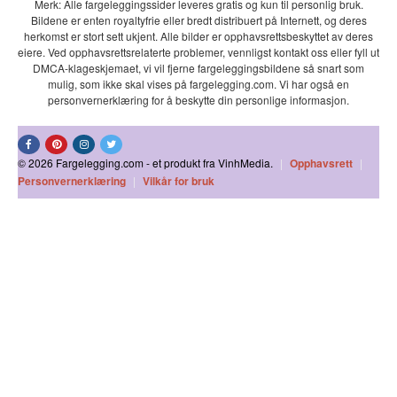
Merk: Alle fargeleggingssider leveres gratis og kun til personlig bruk.
Bildene er enten royaltyfrie eller bredt distribuert på Internett, og deres
herkomst er stort sett ukjent. Alle bilder er opphavsrettsbeskyttet av deres
eiere. Ved opphavsrettsrelaterte problemer, vennligst kontakt oss eller fyll ut
DMCA-klageskjemaet, vi vil fjerne fargeleggingsbildene så snart som
mulig, som ikke skal vises på fargelegging.com. Vi har også en
personvernerklæring for å beskytte din personlige informasjon.
© 2026 Fargelegging.com - et produkt fra VinhMedia.
|
Opphavsrett
|
Personvernerklæring
|
Vilkår for bruk