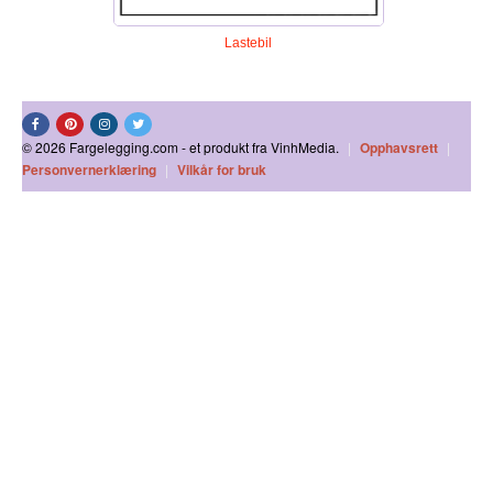
Lastebil
© 2026 Fargelegging.com - et produkt fra VinhMedia.
|
Opphavsrett
|
Personvernerklæring
|
Vilkår for bruk