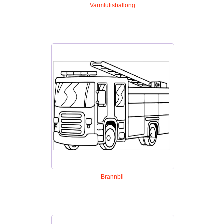
Varmluftsballong
Brannbil