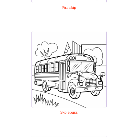
Piratskip
Skolebuss