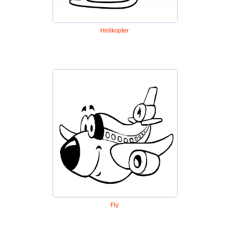
Helikopter
Fly