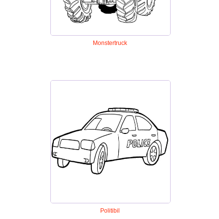
Monstertruck
Politibil