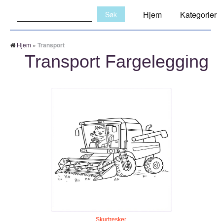
Søk:
Hjem
Kategorier
Hjem
»
Transport
Transport Fargelegging
Skurtresker