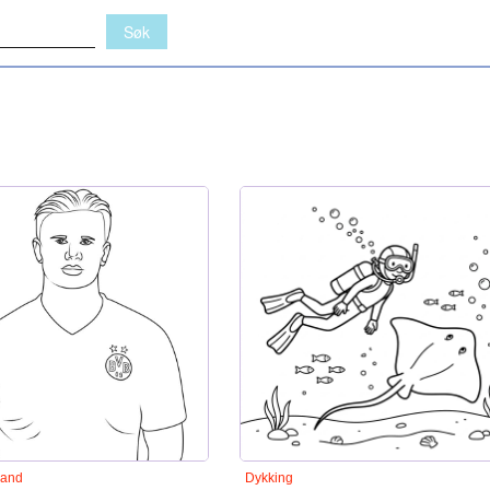
land
Dykking