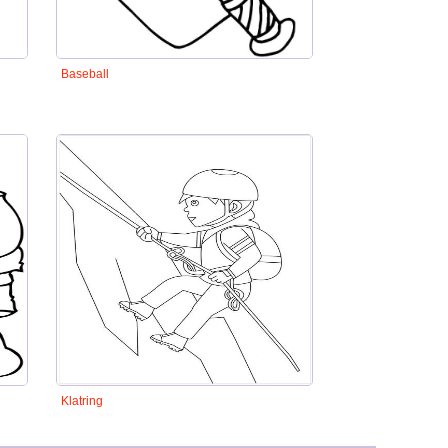
Baseball
Klatring