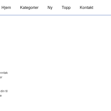
Hjem
Kategorier
Ny
Topp
Kontakt
unntak
er
in til
ge