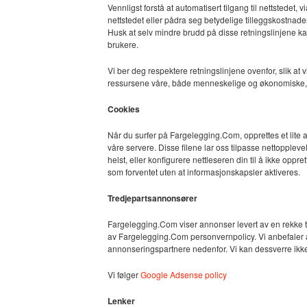
Vennligst forstå at automatisert tilgang til nettstedet, v
nettstedet eller pådra seg betydelige tilleggskostnade
Husk at selv mindre brudd på disse retningslinjene k
brukere.
Vi ber deg respektere retningslinjene ovenfor, slik at vi
ressursene våre, både menneskelige og økonomiske, til
Cookies
Når du surfer på Fargelegging.Com, opprettes et lite ant
våre servere. Disse filene lar oss tilpasse nettopplevel
helst, eller konfigurere nettleseren din til å ikke opp
som forventet uten at informasjonskapsler aktiveres.
Tredjepartsannonsører
Fargelegging.Com viser annonser levert av en rekke t
av Fargelegging.Com personvernpolicy. Vi anbefaler at 
annonseringspartnere nedenfor. Vi kan dessverre ikke 
Vi følger
Google Adsense policy
Lenker