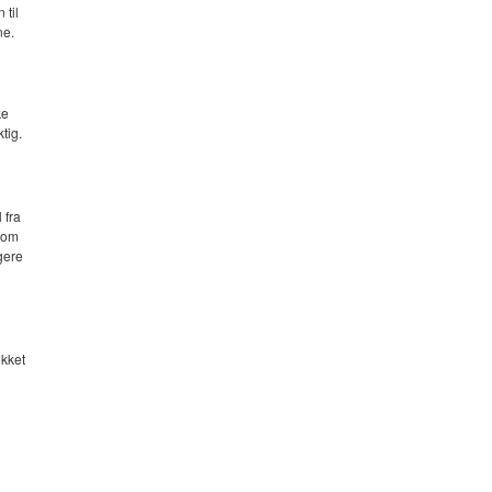
 til
ne.
ke
tig.
 fra
 som
ngere
ekket