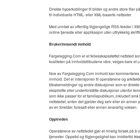
Direkte hyperkoblinger til bilder og andre store filer 
til individuelle HTML- eller XML-baserte nettsider.
Med unntak av offentlig tilgjengelige RSS-feeder i XML
online tjeneste eller applikasjon uten uttrykkelig skrift
Brukerinnsendt innhold
Fargelegging.Com er et fellesskapsstøttet nettsted so
kvaliteten på innholdstilbudene våre, velges bare et un
Noe av Fargelegging.Com innhold kan kommenteres offe
innhold. Det er intensjonen til operatørene og arkite
tilbakemeldinger og andre diskusjoner som er direkte re
eksplisitte eller underforståtte diskusjoner utenfor te
som ikke passer for et familiepublikum, inkludert små b
nettstedet, enten det gjelder deg selv eller en annen
av en forelder, foresatt eller annen ansvarlig voksen.
Opptreden
Operatørene av nettstedet gjør et rimelig forsøk på å 
tjenester. Oppetid og tilgjengelighet kan imidlertid ikk