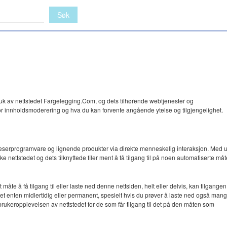
uk av nettstedet Fargelegging.Com, og dets tilhørende webtjenester og
for innholdsmoderering og hva du kan forvente angående ytelse og tilgjengelighet.
ttleserprogramvare og lignende produkter via direkte menneskelig interaksjon. Med 
ke nettstedet og dets tilknyttede filer ment å få tilgang til på noen automatiserte måt
e å få tilgang til eller laste ned denne nettsiden, helt eller delvis, kan tilgangen d
remset enten midlertidig eller permanent, spesielt hvis du prøver å laste ned også man
 brukeropplevelsen av nettstedet for de som får tilgang til det på den måten som