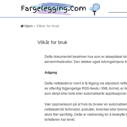
Søk:
Hjem
»
Vilkår for bruk
Vilkår for bruk
Dette dokumentet beskriver hva som er akseptabel br
serverinfrastruktur. Den dekker også retningslinjene 
Adgang
Dette nettstedet er ment å få tilgang via standard ne
av offentlig tilgjengelige RSS-feeds i XML-format, er ik
som skript eller bots eller automatiserte applikasjoner.
Vær oppmerksom på at hvis du bruker en automatisert måt
nettstedet bli forhindret, avsluttet, forsinket eller b
store filer samtidig. Dette er nødvendig for å beskytte
forfatteren har tenkt.