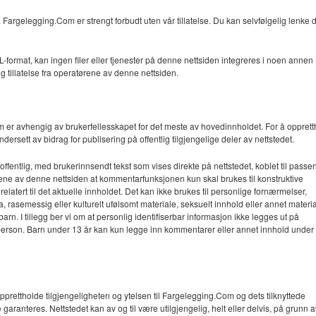
på Fargelegging.Com er strengt forbudt uten vår tillatelse. Du kan selvfølgelig lenke d
-format, kan ingen filer eller tjenester på denne nettsiden integreres i noen annen
lig tillatelse fra operatørene av denne nettsiden.
m er avhengig av brukerfellesskapet for det meste av hovedinnholdet. For å oppret
dersett av bidrag for publisering på offentlig tilgjengelige deler av nettstedet.
ntlig, med brukerinnsendt tekst som vises direkte på nettstedet, koblet til passe
ktene av denne nettsiden at kommentarfunksjonen kun skal brukes til konstruktive
latert til det aktuelle innholdet. Det kan ikke brukes til personlige fornærmelser,
ma, rasemessig eller kulturelt ufølsomt materiale, seksuelt innhold eller annet materi
arn. I tillegg ber vi om at personlig identifiserbar informasjon ikke legges ut på
 person. Barn under 13 år kan kun legge inn kommentarer eller annet innhold under 
opprettholde tilgjengeligheten og ytelsen til Fargelegging.Com og dets tilknyttede
e garanteres. Nettstedet kan av og til være utilgjengelig, helt eller delvis, på grunn a