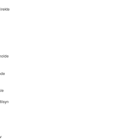
irekte
tholde
nde
ale
tilsyn
v