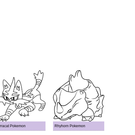
rracat Pokemon
Rhyhorn Pokemon