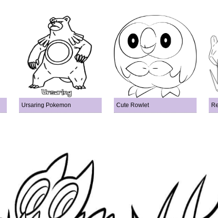
Ursaring Pokemon
Cute Rowlet
Re