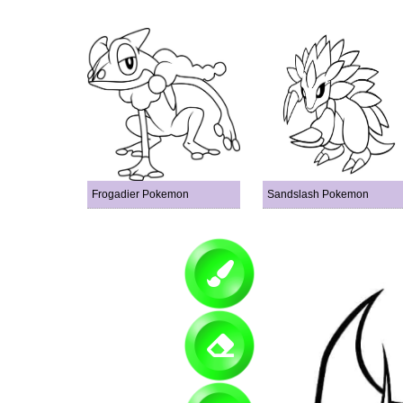
Frogadier Pokemon
Sandslash Pokemon