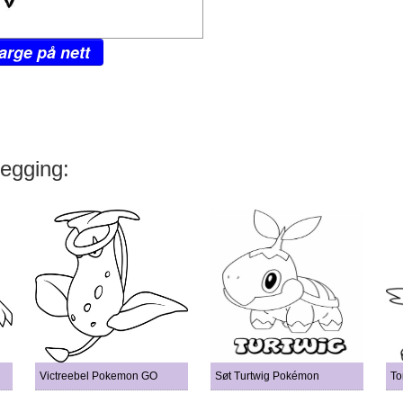
arge på nett
legging:
Victreebel Pokemon GO
Søt Turtwig Pokémon
To