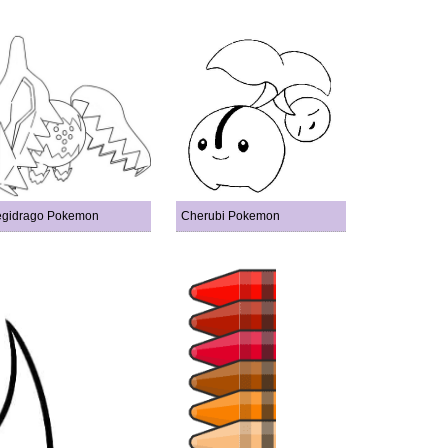
gidrago Pokemon
Cherubi Pokemon