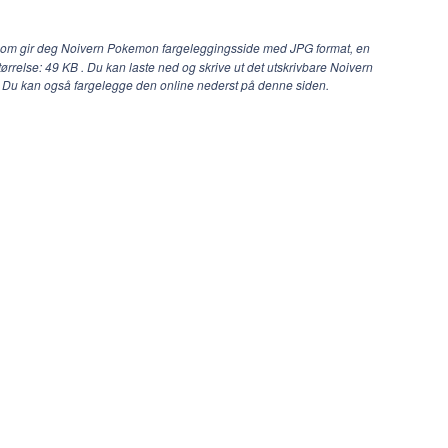
com gir deg Noivern Pokemon fargeleggingsside med JPG format, en
tørrelse: 49 KB . Du kan laste ned og skrive ut det utskrivbare Noivern
. Du kan også fargelegge den online nederst på denne siden.