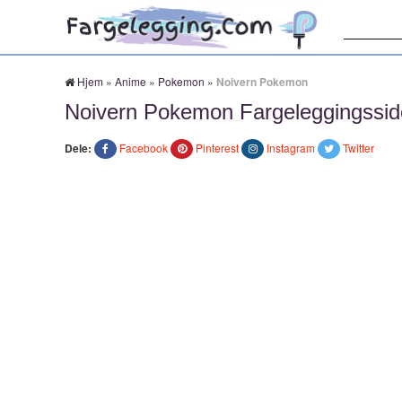
Søk:
Hjem
»
Anime
»
Pokemon
»
Noivern Pokemon
Noivern Pokemon Fargeleggingssid
Dele:
Facebook
Pinterest
Instagram
Twitter