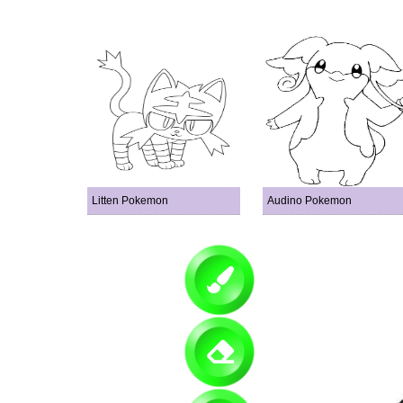
Litten Pokemon
Audino Pokemon