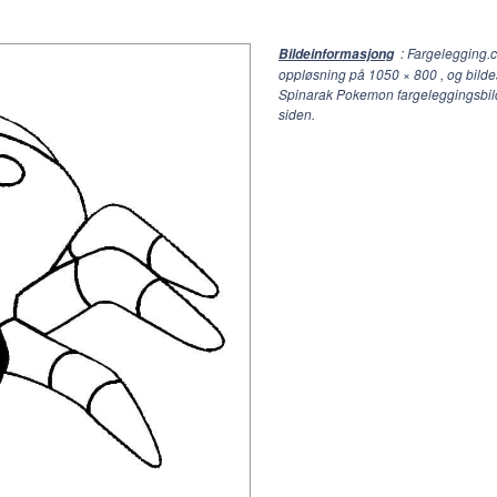
: Fargelegging.
Bildeinformasjong
oppløsning på
1050 × 800
, og bilde
Spinarak Pokemon fargeleggingsbild
siden.