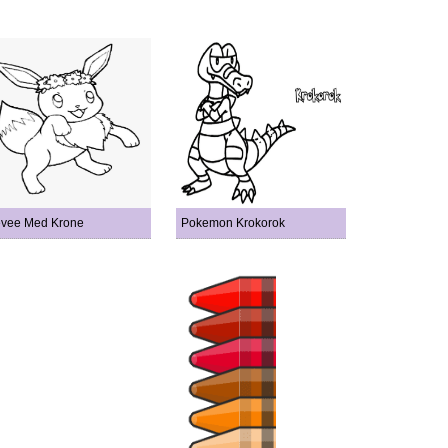
vee Med Krone
Pokemon Krokorok