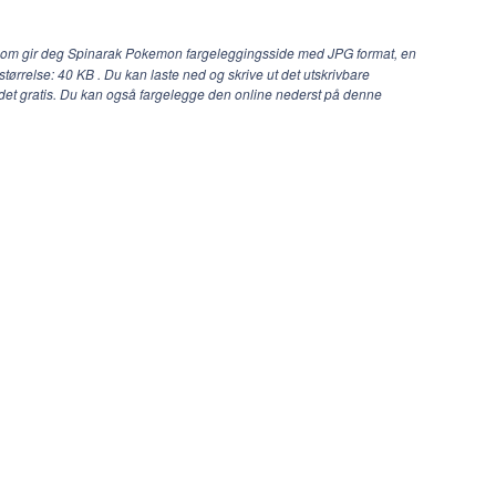
com gir deg Spinarak Pokemon fargeleggingsside med JPG format, en
størrelse: 40 KB . Du kan laste ned og skrive ut det utskrivbare
et gratis. Du kan også fargelegge den online nederst på denne