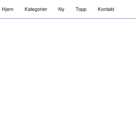
Hjem
Kategorier
Ny
Topp
Kontakt