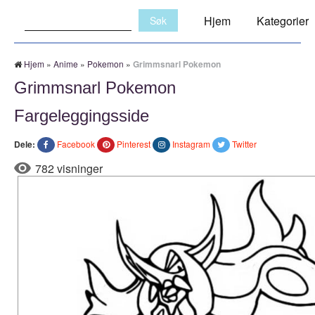
Søk:
Hjem
Kategorier
Hjem
»
Anime
»
Pokemon
»
Grimmsnarl Pokemon
Grimmsnarl Pokemon
Fargeleggingsside
Dele:
Facebook
Pinterest
Instagram
Twitter
782 visninger