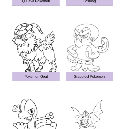
Quilava Pokemon
Cosmog
Pokemon Goat
Grapploct Pokemon