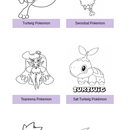
Turtwig Pokemon
Swoobat Pokemon
Tsareena Pokemon
Søt Turtwig Pokémon