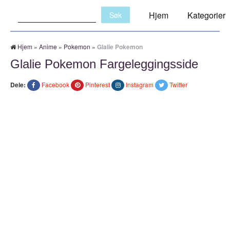
Søk:
Hjem
Kategorier
Hjem
»
Anime
»
Pokemon
»
Glalie Pokemon
Glalie Pokemon Fargeleggingsside
Dele:
Facebook
Pinterest
Instagram
Twitter