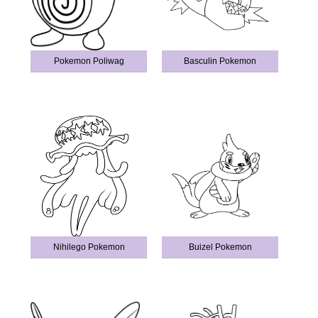
Pokemon Poliwag
Basculin Pokemon
Nihilego Pokemon
Buizel Pokemon