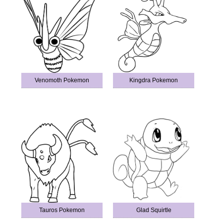
Venomoth Pokemon
Kingdra Pokemon
Tauros Pokemon
Glad Squirtle