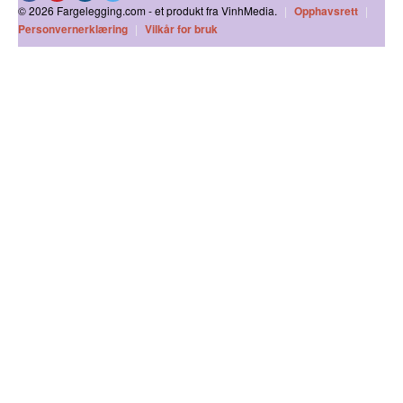
© 2026 Fargelegging.com - et produkt fra VinhMedia.
|
Opphavsrett
|
Personvernerklæring
|
Vilkår for bruk