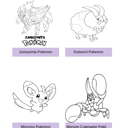
Zamazenta Pokemon
Dubwool Pokemon
Minccino Pokemon
Morsom Crabrawler Pokémon