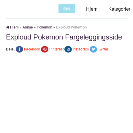
Søk:
Hjem
Kategorier
Hjem
»
Anime
»
Pokemon
»
Exploud Pokemon
Exploud Pokemon Fargeleggingsside
Dele:
Facebook
Pinterest
Instagram
Twitter