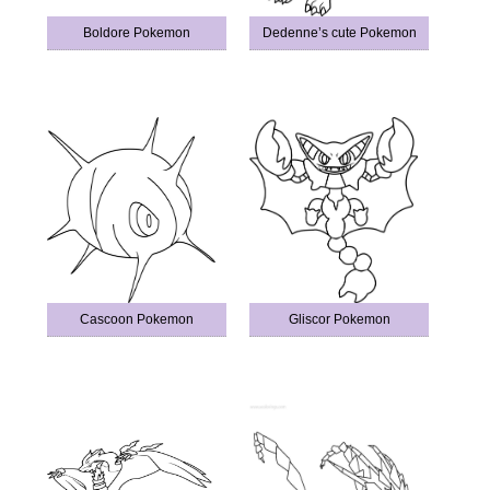
Boldore Pokemon
Dedenne’s cute Pokemon
Cascoon Pokemon
Gliscor Pokemon