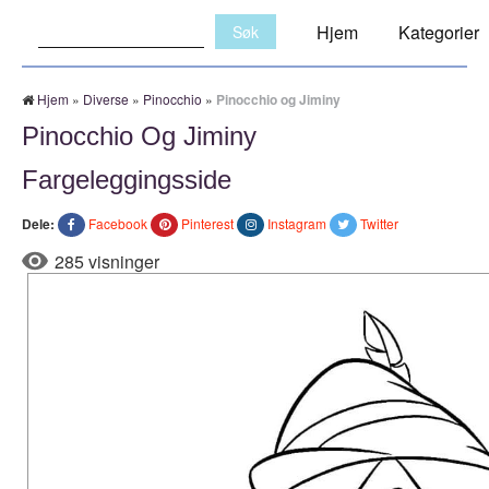
Søk:
Hjem
Kategorier
Hjem
»
Diverse
»
Pinocchio
»
Pinocchio og Jiminy
Pinocchio Og Jiminy
Fargeleggingsside
Dele:
Facebook
Pinterest
Instagram
Twitter
285 visninger