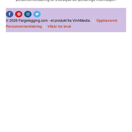
© 2026 Fargelegging.com - et produkt fra VinhMedia.
|
Opphavsrett
|
Personvernerklæring
|
Vilkår for bruk