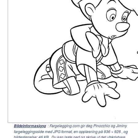
: Fargelegging.com gir deg Pinocchio og Jiminy
Bildeinformasjong
fargeleggingsside med JPG format, en oppløsning på
936 × 928
, og
bildestørrelse: 46 KB . Du kan laste ned og skrive ut det utskrivbare