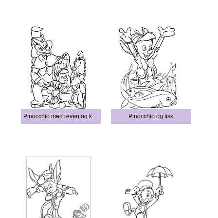
Pinocchio med reven og katten
Pinocchio og fisk