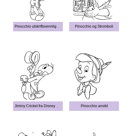
Pinocchio utskriftsvennlig for barn
Pinocchio og Stromboli
Jiminy Cricket fra Disney Pinocchio
Pinocchio ansikt