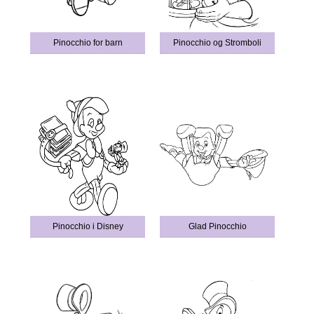
Pinocchio for barn
Pinocchio og Stromboli
Pinocchio i Disney
Glad Pinocchio