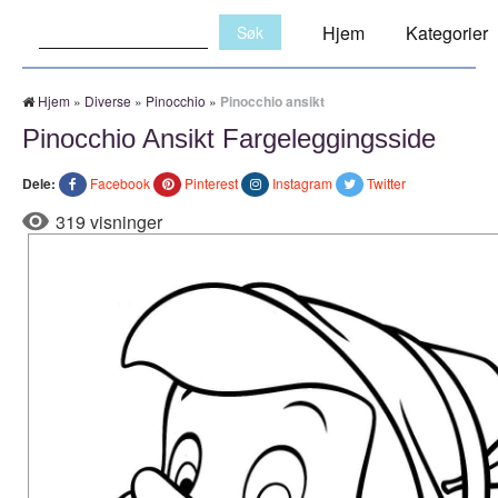
Søk:
Hjem
Kategorier
Hjem
»
Diverse
»
Pinocchio
»
Pinocchio ansikt
Pinocchio Ansikt Fargeleggingsside
Dele:
Facebook
Pinterest
Instagram
Twitter
319 visninger