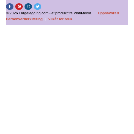
© 2026 Fargelegging.com - et produkt fra VinhMedia.
|
Opphavsrett
|
Personvernerklæring
|
Vilkår for bruk