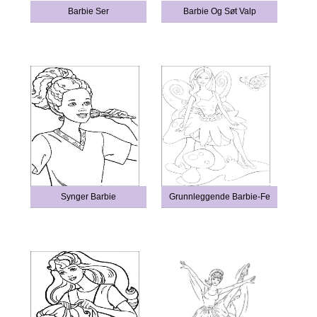
Barbie Ser
Barbie Og Søt Valp
Synger Barbie
Grunnleggende Barbie-Fe