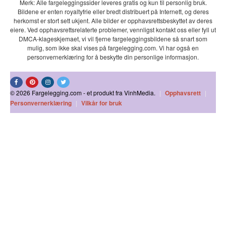
Merk: Alle fargeleggingssider leveres gratis og kun til personlig bruk.
Bildene er enten royaltyfrie eller bredt distribuert på Internett, og deres
herkomst er stort sett ukjent. Alle bilder er opphavsrettsbeskyttet av deres
eiere. Ved opphavsrettsrelaterte problemer, vennligst kontakt oss eller fyll ut
DMCA-klageskjemaet, vi vil fjerne fargeleggingsbildene så snart som
mulig, som ikke skal vises på fargelegging.com. Vi har også en
personvernerklæring for å beskytte din personlige informasjon.
© 2026 Fargelegging.com - et produkt fra VinhMedia.
|
Opphavsrett
|
Personvernerklæring
|
Vilkår for bruk