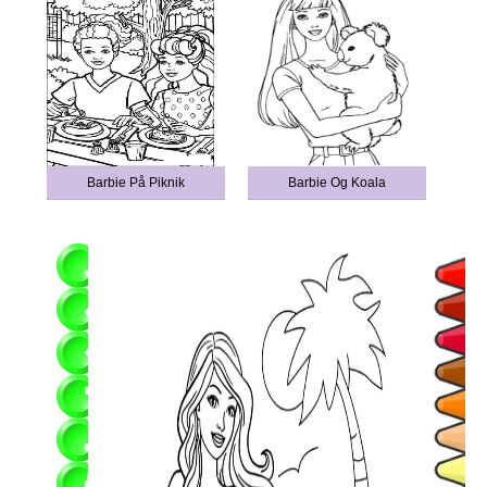
Barbie På Piknik
Barbie Og Koala