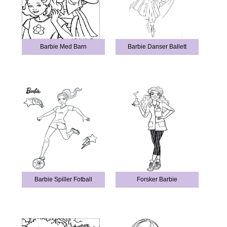
Barbie Med Barn
Barbie Danser Ballett
Barbie Spiller Fotball
Forsker Barbie