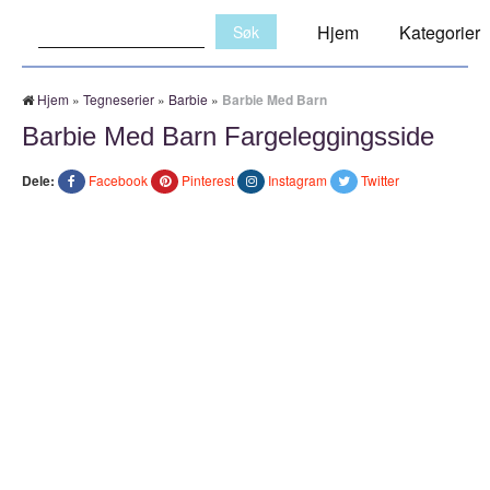
Søk:
Hjem
Kategorier
Hjem
»
Tegneserier
»
Barbie
»
Barbie Med Barn
Barbie Med Barn Fargeleggingsside
Dele:
Facebook
Pinterest
Instagram
Twitter