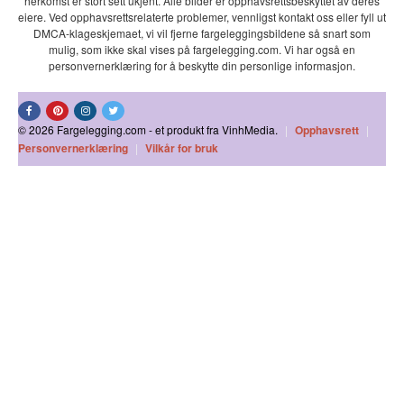
herkomst er stort sett ukjent. Alle bilder er opphavsrettsbeskyttet av deres
eiere. Ved opphavsrettsrelaterte problemer, vennligst kontakt oss eller fyll ut
DMCA-klageskjemaet, vi vil fjerne fargeleggingsbildene så snart som
mulig, som ikke skal vises på fargelegging.com. Vi har også en
personvernerklæring for å beskytte din personlige informasjon.
© 2026 Fargelegging.com - et produkt fra VinhMedia.
|
Opphavsrett
|
Personvernerklæring
|
Vilkår for bruk