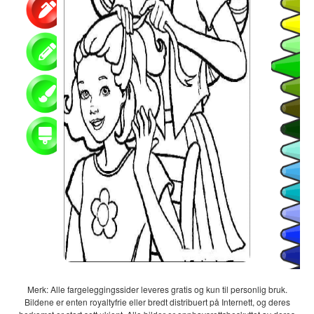
Merk: Alle fargeleggingssider leveres gratis og kun til personlig bruk.
Bildene er enten royaltyfrie eller bredt distribuert på Internett, og deres