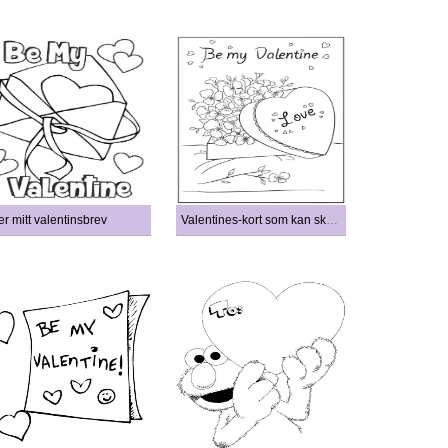
r mitt valentinsbrev
Valentines-kort som kan skrives ut