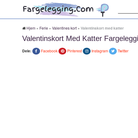
Søk:
Hjem
»
Ferie
»
Valentines kort
»
Valentinskort med katter
Valentinskort Med Katter Fargelegg
Dele:
Facebook
Pinterest
Instagram
Twitter