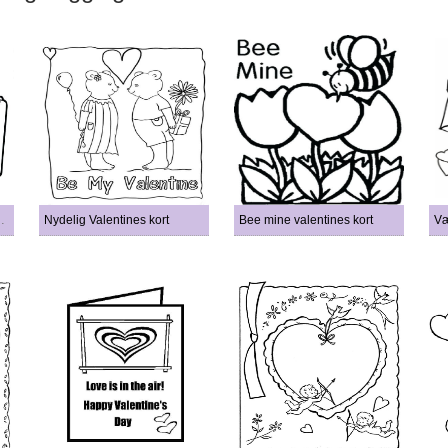
m kan skrives ut
Nydelig Valentines kort
Bee mine valentines kort
Væ