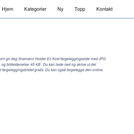
Hjem
Kategorier
Ny
Topp
Kontakt
com gir deg Snømann Holder En Kost fargeleggingsside med JPG
, og bildestørrelse: 45 KB . Du kan laste ned og skrive ut det
fargeleggingsbildet gratis. Du kan også fargelegge den online