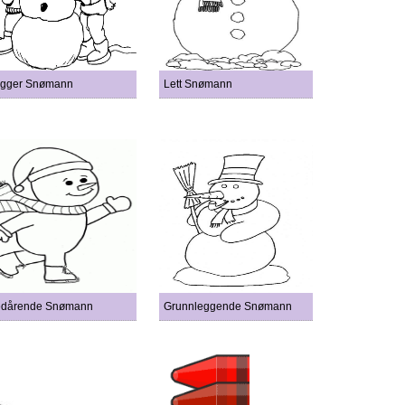
gger Snømann
Lett Snømann
dårende Snømann
Grunnleggende Snømann