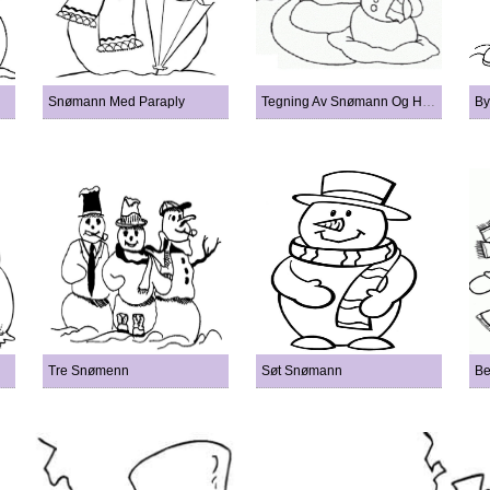
Snømann Med Paraply
Tegning Av Snømann Og Hjem
By
Tre Snømenn
Søt Snømann
Be