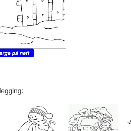
arge på nett
legging: