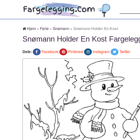
Søk:
Hjem
»
Ferie
»
Snømann
»
Snømann Holder En Kost
Snømann Holder En Kost Fargelegg
Dele:
Facebook
Pinterest
Instagram
Twitter