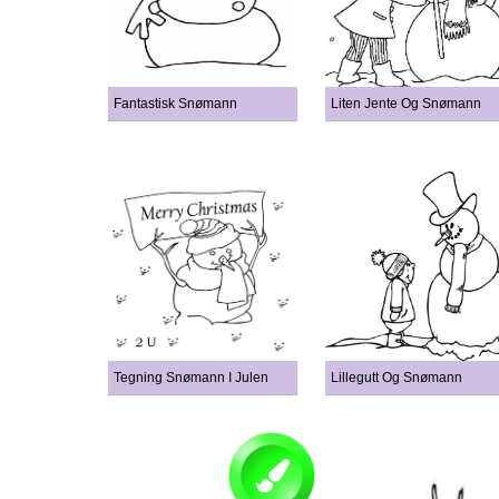
Fantastisk Snømann
Liten Jente Og Snømann
Tegning Snømann I Julen
Lillegutt Og Snømann