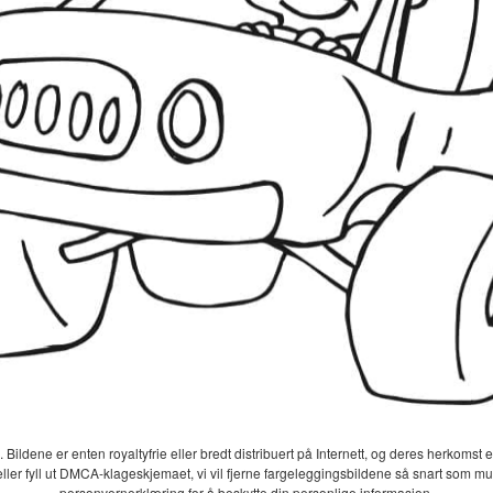
 Bildene er enten royaltyfrie eller bredt distribuert på Internett, og deres herkomst er
eller fyll ut DMCA-klageskjemaet, vi vil fjerne fargeleggingsbildene så snart som mu
personvernerklæring for å beskytte din personlige informasjon.