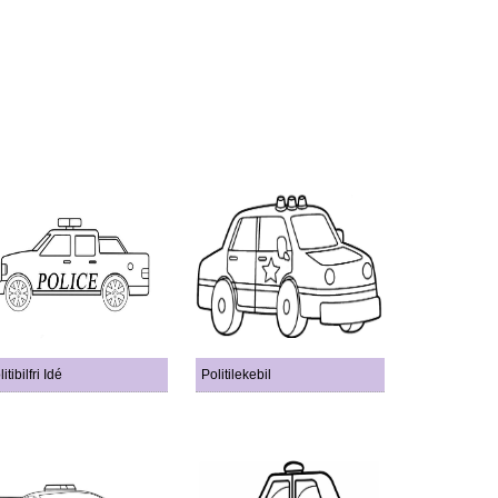
itibilfri Idé
Politilekebil