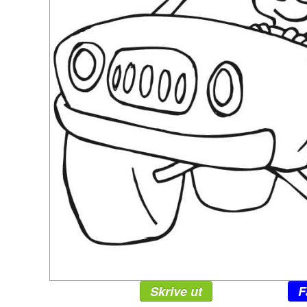
Skrive ut
F