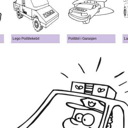
Lego Politilekebil
Politibil i Garasjen
La