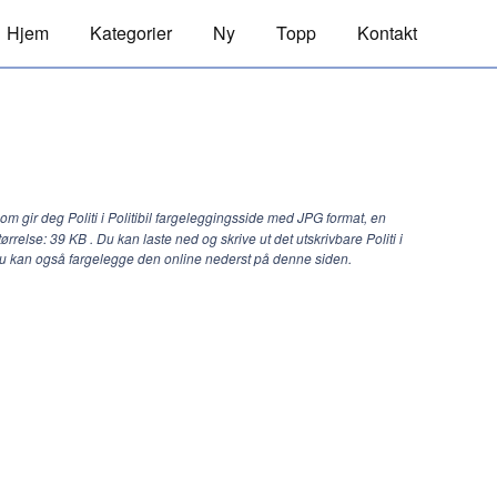
Hjem
Kategorier
Ny
Topp
Kontakt
om gir deg Politi i Politibil fargeleggingsside med JPG format, en
tørrelse: 39 KB . Du kan laste ned og skrive ut det utskrivbare Politi i
. Du kan også fargelegge den online nederst på denne siden.