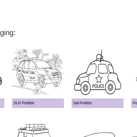
gging:
SUV Politibil
Søt Politibil
Pol