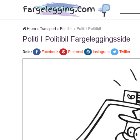
Søk:
Hjem
»
Transport
»
Politibil
»
Politi i Politibil
Politi I Politibil Fargeleggingsside
Dele:
Facebook
Pinterest
Instagram
Twitter