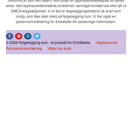
herkomst er stort sett ukjent. Alle bilder er opphavsrettsbeskyttet av deres
eiere. Ved opphavsrettsrelaterte problemer, vennligst kontakt oss eller fyll ut
DMCA-klageskjemaet, vi vil fjerne fargeleggingsbildene så snart som
mulig, som ikke skal vises på fargelegging.com. Vi har også en
personvernerklæring for å beskytte din personlige informasjon.
© 2026 Fargelegging.com - et produkt fra VinhMedia.
|
Opphavsrett
|
Personvernerklæring
|
Vilkår for bruk