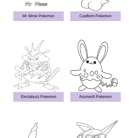
Mr. Mime Pokemon
Castform Pokemon
Electabuzz Pokemon
Azumarill Pokemon