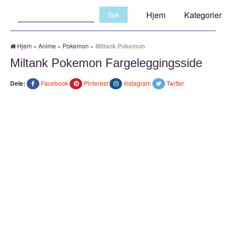
Søk:
Hjem
Kategorier
Hjem
»
Anime
»
Pokemon
»
Miltank Pokemon
Miltank Pokemon Fargeleggingsside
Dele:
Facebook
Pinterest
Instagram
Twitter