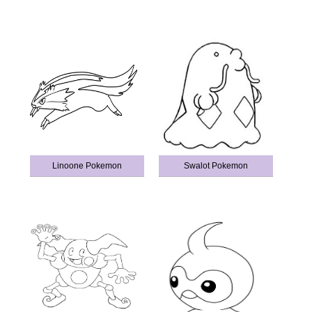
Linoone Pokemon
Swalot Pokemon