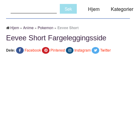
Søk:
Hjem
Kategorier
Hjem
»
Anime
»
Pokemon
»
Eevee Short
Eevee Short Fargeleggingsside
Dele:
Facebook
Pinterest
Instagram
Twitter