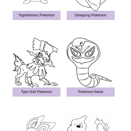
Togedemaru Pokemon
Dewgong Pokemon
Type Null Pokemon
Pokemon Arbok