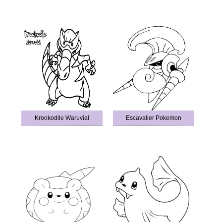
Krookodile Waruvial
Escavalier Pokemon