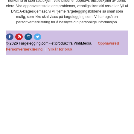
herkomst er stort sett ukjent. Alle bilder er opphavsrettsbeskyttet av deres
eiere. Ved opphavsrettsrelaterte problemer, vennligst kontakt oss eller fyll ut
DMCA-klageskjemaet, vi vil fjerne fargeleggingsbildene så snart som
mulig, som ikke skal vises på fargelegging.com. Vi har også en
personvernerklæring for å beskytte din personlige informasjon.
© 2026 Fargelegging.com - et produkt fra VinhMedia.
|
Opphavsrett
|
Personvernerklæring
|
Vilkår for bruk