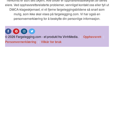
herkomst er stort sett ukjent. Alle bilder er opphavsrettsbeskyttet av deres
eiere. Ved opphavsrettsrelaterte problemer, vennligst kontakt oss eller fyll ut
DMCA-klageskjemaet, vi vil fjerne fargeleggingsbildene så snart som
mulig, som ikke skal vises på fargelegging.com. Vi har også en
personvernerklæring for å beskytte din personlige informasjon.
© 2026 Fargelegging.com - et produkt fra VinhMedia.
|
Opphavsrett
|
Personvernerklæring
|
Vilkår for bruk