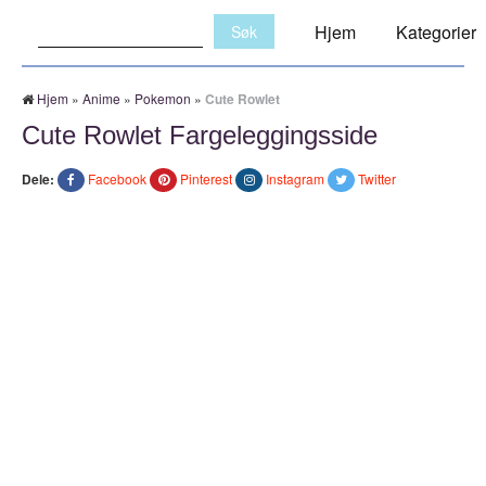
Søk:
Hjem
Kategorier
Hjem
»
Anime
»
Pokemon
»
Cute Rowlet
Cute Rowlet Fargeleggingsside
Dele:
Facebook
Pinterest
Instagram
Twitter