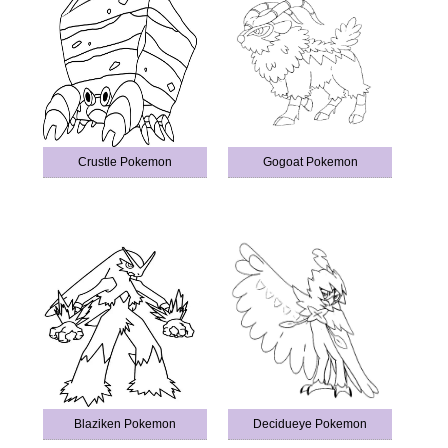
Crustle Pokemon
Gogoat Pokemon
Blaziken Pokemon
Decidueye Pokemon