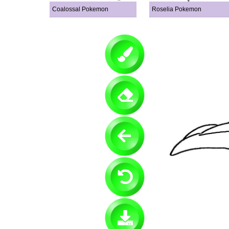
Coalossal Pokemon
Roselia Pokemon