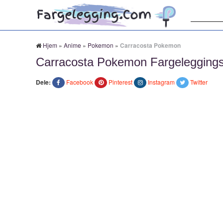
Søk:
Hjem
»
Anime
»
Pokemon
»
Carracosta Pokemon
Carracosta Pokemon Fargeleggings
Dele:
Facebook
Pinterest
Instagram
Twitter