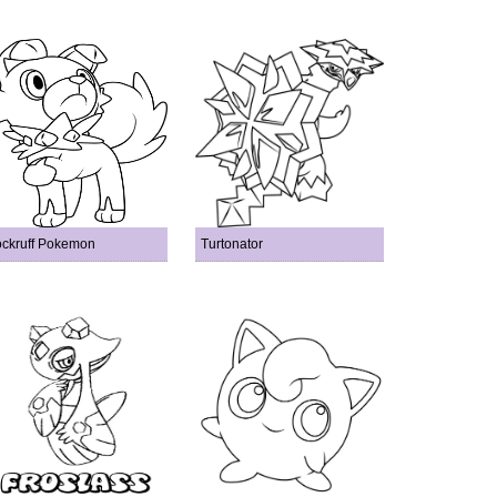
ckruff Pokemon
Turtonator