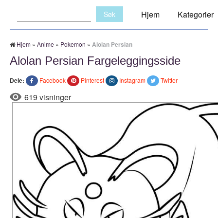
Søk:
Hjem
Kategorier
Hjem
»
Anime
»
Pokemon
»
Alolan Persian
Alolan Persian Fargeleggingsside
Dele:
Facebook
Pinterest
Instagram
Twitter
619 visninger