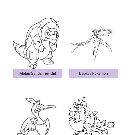
Alolan Sandshrew Søt
Deoxys Pokemon