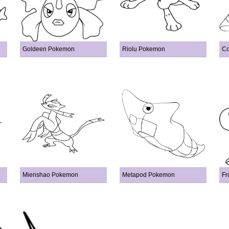
Goldeen Pokemon
Riolu Pokemon
Co
Mienshao Pokemon
Metapod Pokemon
Fr