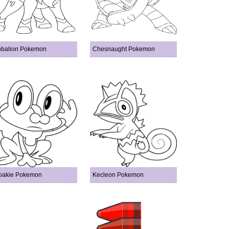
balion Pokemon
Chesnaught Pokemon
oakie Pokemon
Kecleon Pokemon