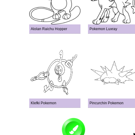
Alolan Raichu Hopper
Pokemon Luxray
Klefki Pokemon
Pincurchin Pokemon