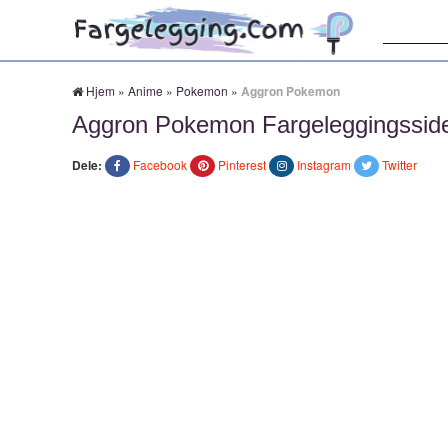
Søk:
Hjem
»
Anime
»
Pokemon
»
Aggron Pokemon
Aggron Pokemon Fargeleggingssid
Dele:
Facebook
Pinterest
Instagram
Twitter