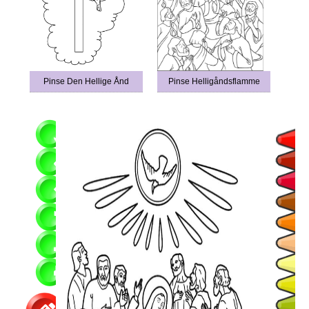
Pinse Den Hellige Ånd
Pinse Helligåndsflamme