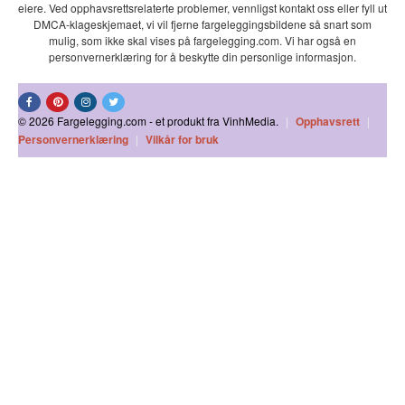
eiere. Ved opphavsrettsrelaterte problemer, vennligst kontakt oss eller fyll ut
DMCA-klageskjemaet, vi vil fjerne fargeleggingsbildene så snart som
mulig, som ikke skal vises på fargelegging.com. Vi har også en
personvernerklæring for å beskytte din personlige informasjon.
© 2026 Fargelegging.com - et produkt fra VinhMedia.
|
Opphavsrett
|
Personvernerklæring
|
Vilkår for bruk