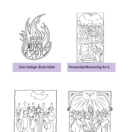
Den hellige ånds bilde
Pinseutskriftsvennlig for barn