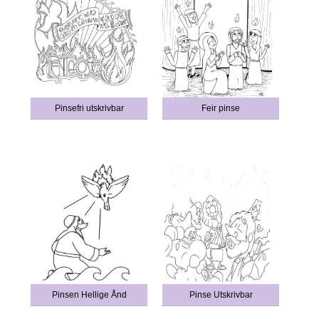
Pinsefri utskrivbar
Feir pinse
Pinsen Hellige Ånd
Pinse Utskrivbar