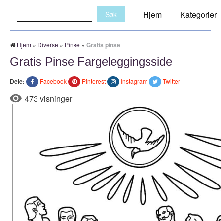
Søk:
Hjem
Kategorier
Hjem
»
Diverse
»
Pinse
»
Gratis pinse
Gratis Pinse Fargeleggingsside
Dele:
Facebook
Pinterest
Instagram
Twitter
473 visninger