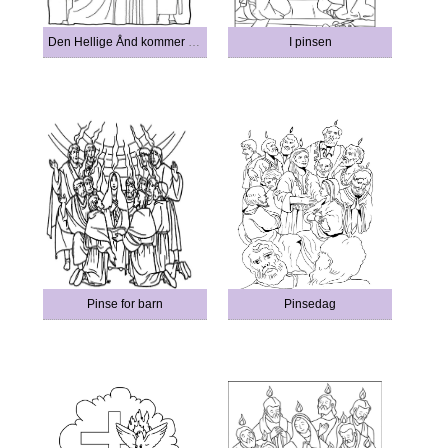
Den Hellige Ånd kommer i pinsen gratis
I pinsen
Pinse for barn
Pinsedag