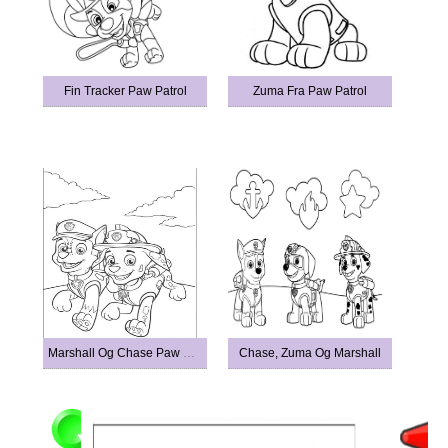
Fin Tracker Paw Patrol
Zuma Fra Paw Patrol
Marshall Og Chase Paw Patrol
Chase, Zuma Og Marshall