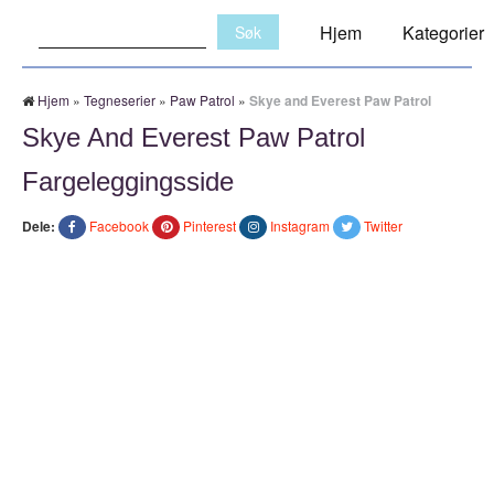
Søk:
Hjem
Kategorier
Hjem
»
Tegneserier
»
Paw Patrol
»
Skye and Everest Paw Patrol
Skye And Everest Paw Patrol
Fargeleggingsside
Dele:
Facebook
Pinterest
Instagram
Twitter