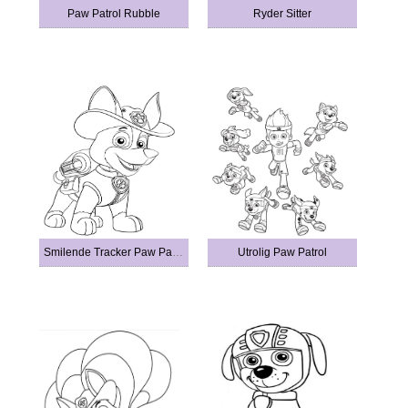
Paw Patrol Rubble
Ryder Sitter
Smilende Tracker Paw Patrol
Utrolig Paw Patrol