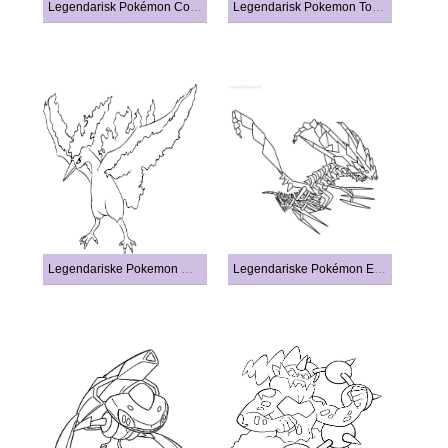
Legendarisk Pokémon Cosmog
Legendarisk Pokemon Tornadus
Legendariske Pokemon Moltres
Legendariske Pokémon Eternatus