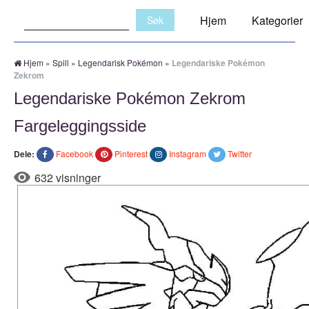
Søk:
Hjem
Kategorier
Hjem
»
Spill
»
Legendarisk Pokémon
»
Legendariske Pokémon
Zekrom
Legendariske Pokémon Zekrom
Fargeleggingsside
Dele:
Facebook
Pinterest
Instagram
Twitter
632 visninger