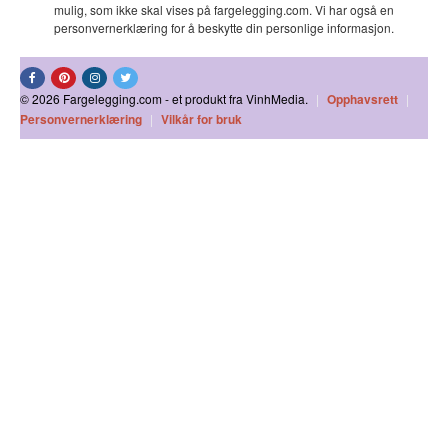
mulig, som ikke skal vises på fargelegging.com. Vi har også en
personvernerklæring for å beskytte din personlige informasjon.
© 2026 Fargelegging.com - et produkt fra VinhMedia.
|
Opphavsrett
|
Personvernerklæring
|
Vilkår for bruk