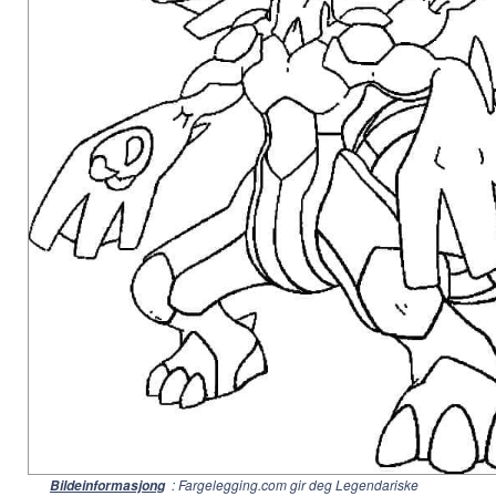
: Fargelegging.com gir deg Legendariske
Bildeinformasjong