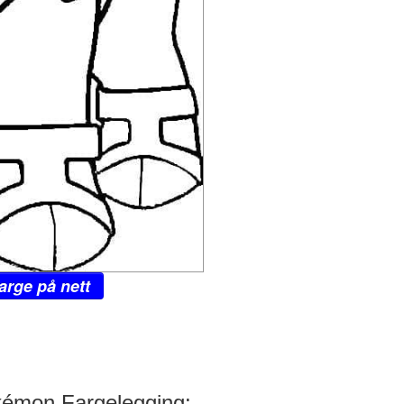
arge på nett
okémon Fargelegging: