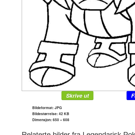
Skrive ut
F
Bildeformat: JPG
Bildestørrelse: 42 KB
Dimensjon:
650 × 608
Relaterte bilder fra Legendarisk P