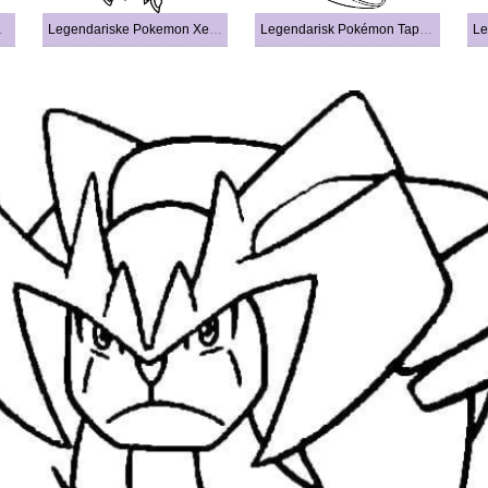
egisteel
Legendariske Pokemon Xerneas
Legendarisk Pokémon Tapu Fini