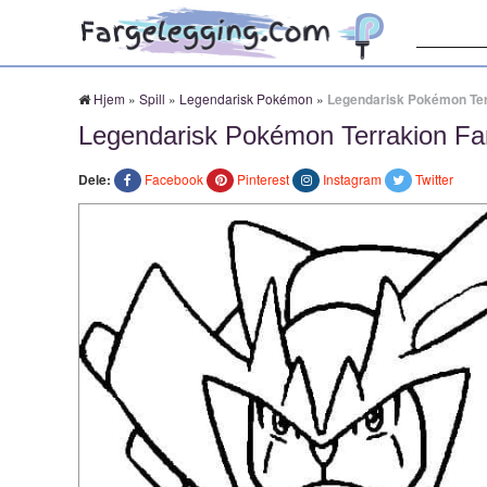
Søk:
Hjem
»
Spill
»
Legendarisk Pokémon
»
Legendarisk Pokémon Ter
Legendarisk Pokémon Terrakion Fa
Dele:
Facebook
Pinterest
Instagram
Twitter