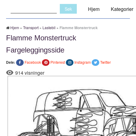
Søk:
Hjem
Kategorier
Hjem
»
Transport
»
Lastebil
»
Flamme Monstertruck
Flamme Monstertruck
Fargeleggingsside
Dele:
Facebook
Pinterest
Instagram
Twitter
914 visninger