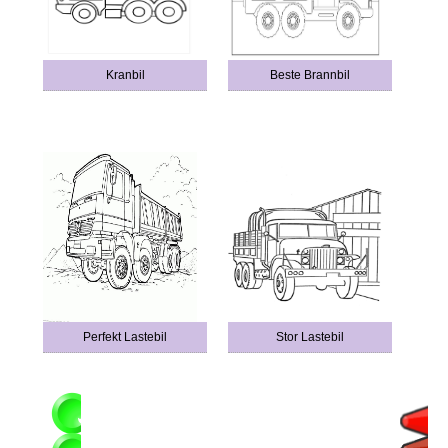
Kranbil
Beste Brannbil
Perfekt Lastebil
Stor Lastebil