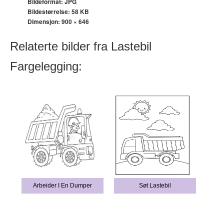
Bildeformat: JPG
Bildestørrelse: 58 KB
Dimensjon:
900 × 646
Relaterte bilder fra Lastebil
Fargelegging:
Arbeider I En Dumper
Søt Lastebil