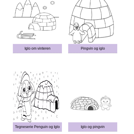
Iglo om vinteren
Pingvin og iglo
Tegneserie Penguin og Iglo
Iglo og pingvin