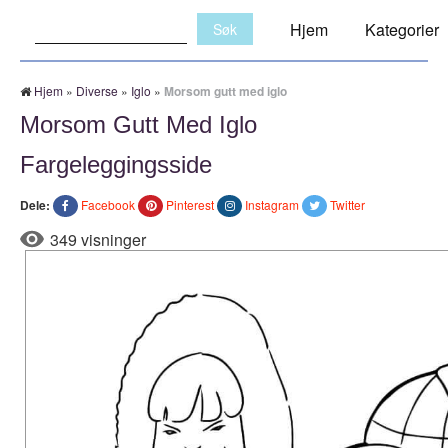
Søk:
Hjem
Kategorier
Hjem
»
Diverse
»
Iglo
»
Morsom gutt med iglo
Morsom Gutt Med Iglo
Fargeleggingsside
Dele:
Facebook
Pinterest
Instagram
Twitter
349 visninger