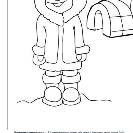
: Fargelegging.com gir deg Morsom gutt med iglo
Bildeinformasjong