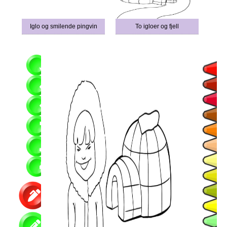
Iglo og smilende pingvin
To igloer og fjell