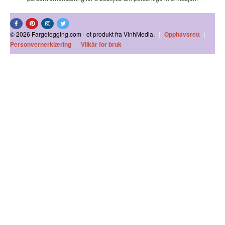
© 2026 Fargelegging.com - et produkt fra VinhMedia.
|
Opphavsrett
|
Personvernerklæring
|
Vilkår for bruk