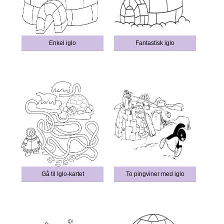
Enkel iglo
Fantastisk iglo
Gå til Iglo-kartet
To pingviner med iglo