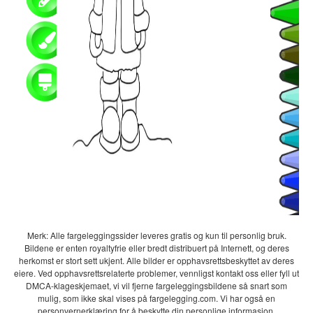
Merk: Alle fargeleggingssider leveres gratis og kun til personlig bruk.
Bildene er enten royaltyfrie eller bredt distribuert på Internett, og deres
herkomst er stort sett ukjent. Alle bilder er opphavsrettsbeskyttet av deres
eiere. Ved opphavsrettsrelaterte problemer, vennligst kontakt oss eller fyll ut
DMCA-klageskjemaet, vi vil fjerne fargeleggingsbildene så snart som
mulig, som ikke skal vises på fargelegging.com. Vi har også en
personvernerklæring for å beskytte din personlige informasjon.