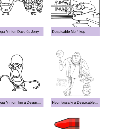
ga Minion Dave és Jerry
Despicable Me 4 kép
Mega Minion Tim a Despicable Me 4-ből
Nyomtassa ki a Despicable Me 4-et