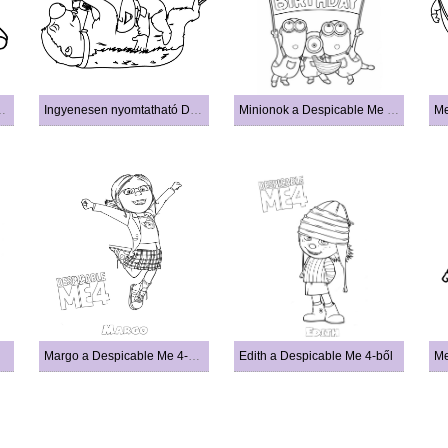
Despicable Me 4-ből
Ingyenesen nyomtatható Despicable Me 4
Minionok a Despicable Me 4-ből
Me
l
Margo a Despicable Me 4-ből
Edith a Despicable Me 4-ből