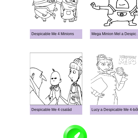
Despicable Me 4 Minions
Mega Minion Mel a 
Despicable Me 4 család
Lucy a Despicable Me 4-bő