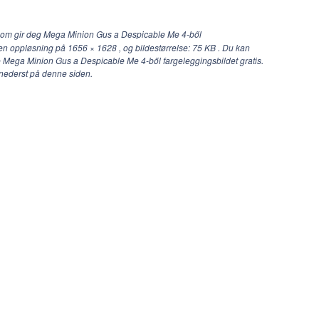
com gir deg Mega Minion Gus a Despicable Me 4-ből
 en oppløsning på
1656 × 1628
, og bildestørrelse: 75 KB . Du kan
re Mega Minion Gus a Despicable Me 4-ből fargeleggingsbildet gratis.
nederst på denne siden.