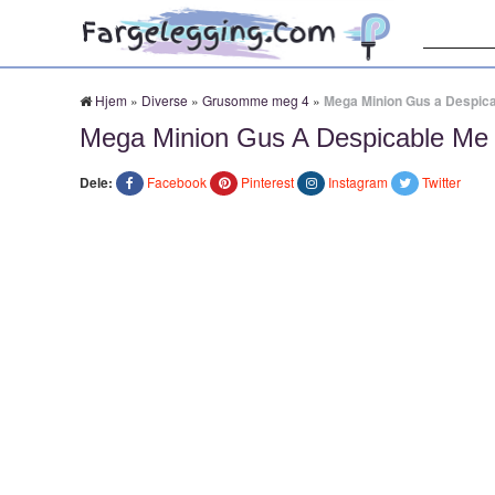
Søk:
Hjem
»
Diverse
»
Grusomme meg 4
»
Mega Minion Gus a Despica
Mega Minion Gus A Despicable Me 
Dele:
Facebook
Pinterest
Instagram
Twitter