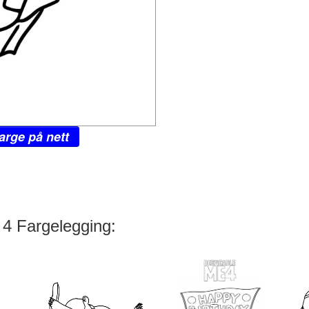
arge på nett
 4 Fargelegging: