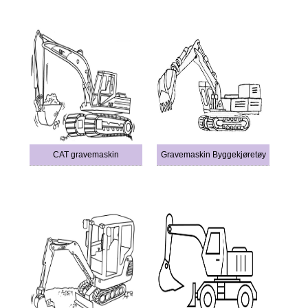
CAT gravemaskin
Gravemaskin Byggekjøretøy