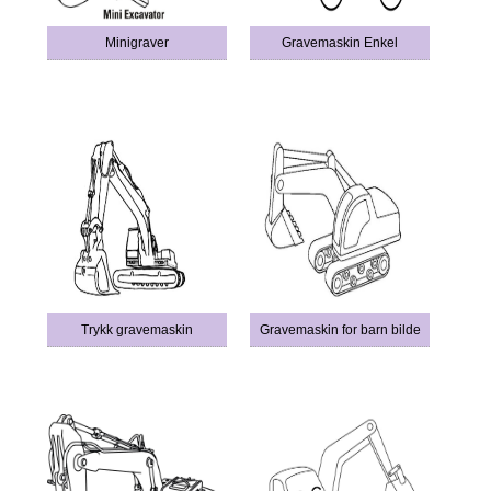
Minigraver
Gravemaskin Enkel
Trykk gravemaskin
Gravemaskin for barn bilde