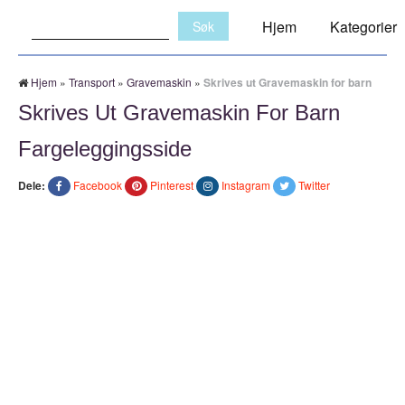
Søk:
Hjem
Kategorier
Hjem
»
Transport
»
Gravemaskin
»
Skrives ut Gravemaskin for barn
Skrives Ut Gravemaskin For Barn
Fargeleggingsside
Dele:
Facebook
Pinterest
Instagram
Twitter