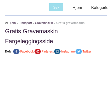
Søk:
Hjem
Kategorier
Hjem
»
Transport
»
Gravemaskin
»
Gratis gravemaskin
Gratis Gravemaskin
Fargeleggingsside
Dele:
Facebook
Pinterest
Instagram
Twitter