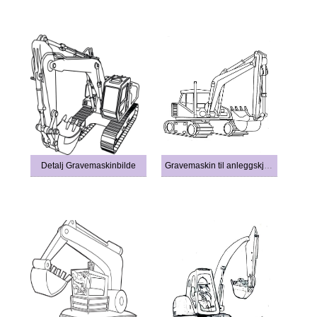
Detalj Gravemaskinbilde
Gravemaskin til anleggskjøretøy