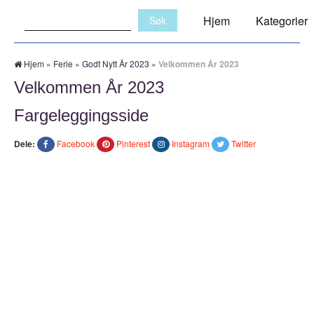
Søk:
Hjem
Kategorier
Hjem
»
Ferie
»
Godt Nytt År 2023
»
Velkommen År 2023
Velkommen År 2023
Fargeleggingsside
Dele:
Facebook
Pinterest
Instagram
Twitter