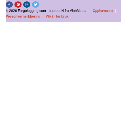
© 2026 Fargelegging.com - et produkt fra VinhMedia.
|
Opphavsrett
|
Personvernerklæring
|
Vilkår for bruk