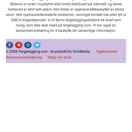
Bildene er enten royaltyfrie eller bredt distribuert på Internett, og deres
herkomst er stort sett ukjent. Alle bilder er opphavsrettsbeskyttet av deres
eiere. Ved opphavsrettsrelaterte problemer, vennligst kontakt oss eller fyll ut
DMCA-klageskjemaet, vi vil fjerne fargeleggingsbildene så snart som
mulig, som ikke skal vises på fargelegging.com. Vi har også en
personvernerklæring for å beskytte din personlige informasjon.
© 2026 Fargelegging.com - et produkt fra VinhMedia.
|
Opphavsrett
|
Personvernerklæring
|
Vilkår for bruk