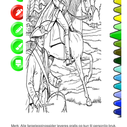
Merk: Alle fargeleggingssider leveres gratis og kun til personlig bruk.