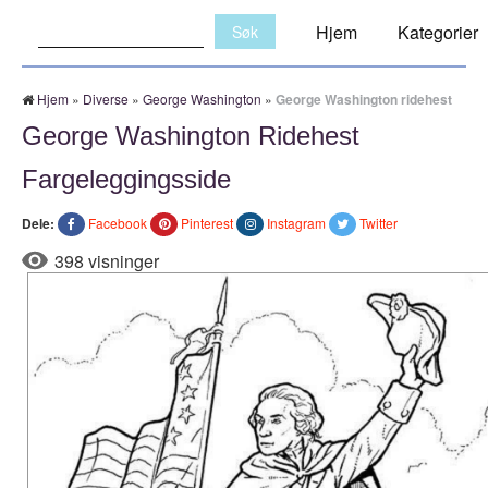
Søk:
Hjem
Kategorier
Hjem
»
Diverse
»
George Washington
»
George Washington ridehest
George Washington Ridehest
Fargeleggingsside
Dele:
Facebook
Pinterest
Instagram
Twitter
398 visninger