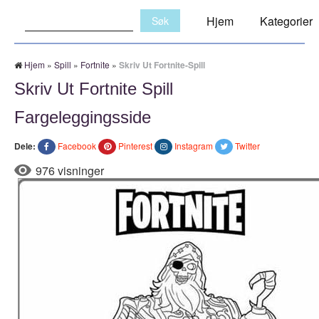
Søk:
Hjem
Kategorier
Hjem
»
Spill
»
Fortnite
»
Skriv Ut Fortnite-Spill
Skriv Ut Fortnite Spill
Fargeleggingsside
Dele:
Facebook
Pinterest
Instagram
Twitter
976 visninger