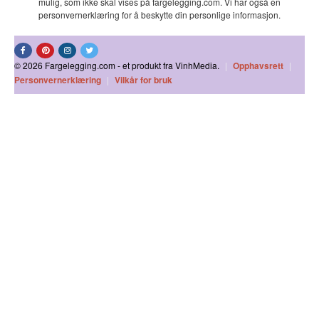
mulig, som ikke skal vises på fargelegging.com. Vi har også en
personvernerklæring for å beskytte din personlige informasjon.
© 2026 Fargelegging.com - et produkt fra VinhMedia.
|
Opphavsrett
|
Personvernerklæring
|
Vilkår for bruk