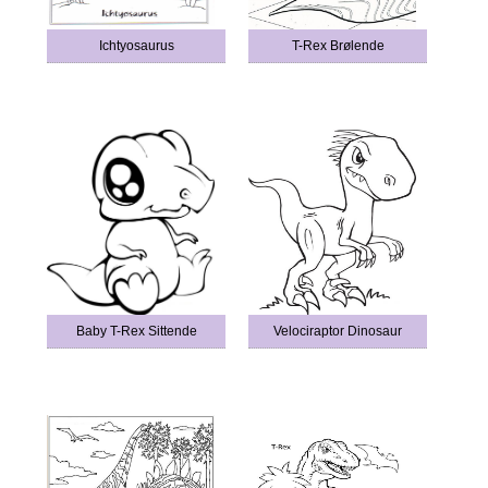
Ichtyosaurus
T-Rex Brølende
Baby T-Rex Sittende
Velociraptor Dinosaur