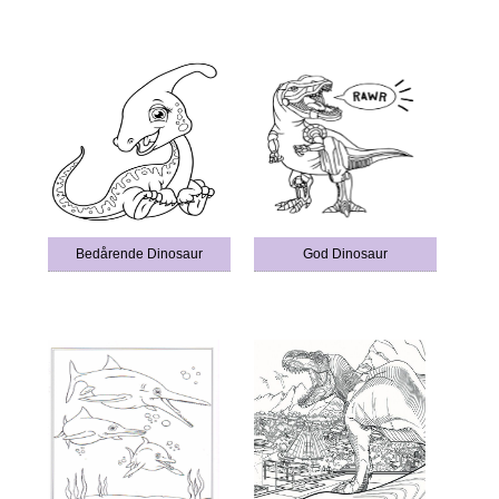
Bedårende Dinosaur
God Dinosaur