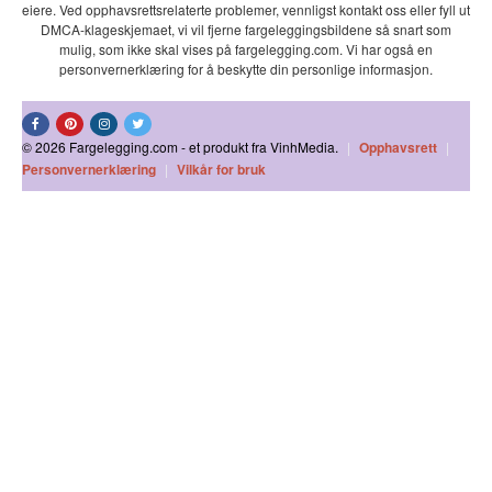
eiere. Ved opphavsrettsrelaterte problemer, vennligst kontakt oss eller fyll ut
DMCA-klageskjemaet, vi vil fjerne fargeleggingsbildene så snart som
mulig, som ikke skal vises på fargelegging.com. Vi har også en
personvernerklæring for å beskytte din personlige informasjon.
© 2026 Fargelegging.com - et produkt fra VinhMedia.
|
Opphavsrett
|
Personvernerklæring
|
Vilkår for bruk