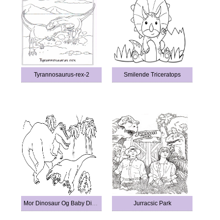
Tyrannosaurus-rex-2
Smilende Triceratops
Mor Dinosaur Og Baby Dinosaur
Jurracsic Park