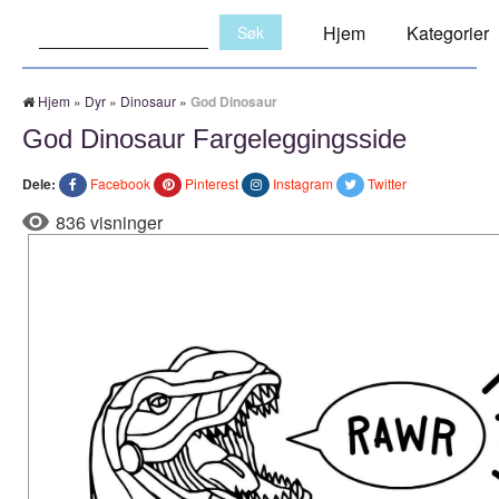
Søk:
Hjem
Kategorier
Hjem
»
Dyr
»
Dinosaur
»
God Dinosaur
God Dinosaur Fargeleggingsside
Dele:
Facebook
Pinterest
Instagram
Twitter
836 visninger