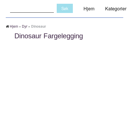
Søk:
Hjem
Kategorier
Hjem
»
Dyr
»
Dinosaur
Dinosaur Fargelegging