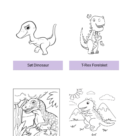
Søt Dinosaur
T-Rex Forelsket