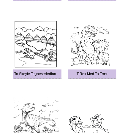
To Skøyte Tegneseriedinosaurer
T-Rex Med To Trær