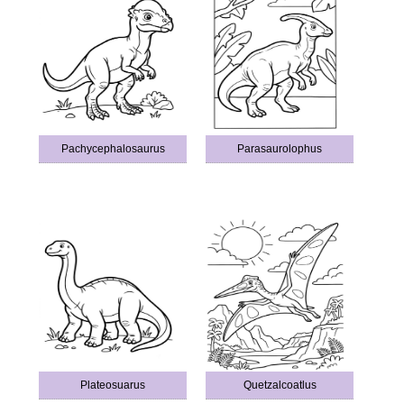
Pachycephalosaurus
Parasaurolophus
Plateosuarus
Quetzalcoatlus