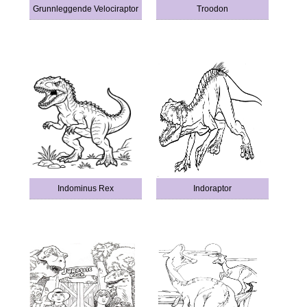
Grunnleggende Velociraptor
Troodon
Indominus Rex
Indoraptor