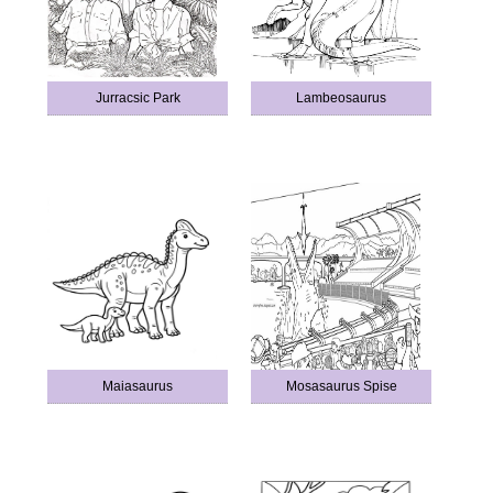
Jurracsic Park
Lambeosaurus
Maiasaurus
Mosasaurus Spise