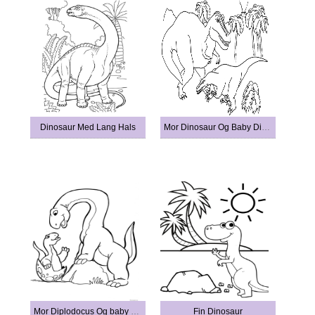
Dinosaur Med Lang Hals
Mor Dinosaur Og Baby Dinosaur
Mor Diplodocus Og baby Diplodocus
Fin Dinosaur