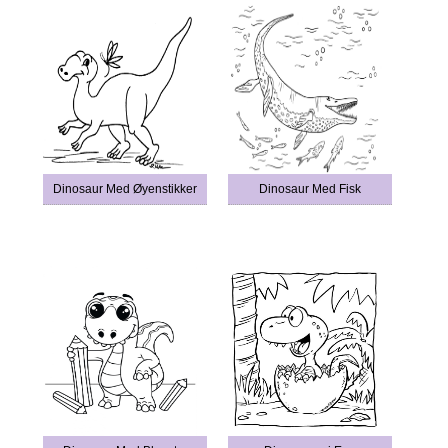
Dinosaur Med Øyenstikker
Dinosaur Med Fisk