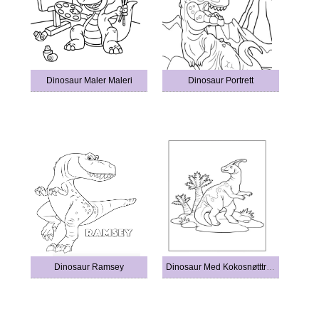
Dinosaur Maler Maleri
Dinosaur Portrett
Dinosaur Ramsey
Dinosaur Med Kokosnøtttrær