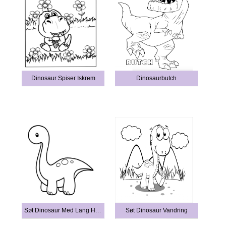
Dinosaur Spiser Iskrem
Dinosaurbutch
Søt Dinosaur Med Lang Hals
Søt Dinosaur Vandring