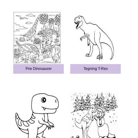
Fire Dinosaurer
Tegning T-Rex