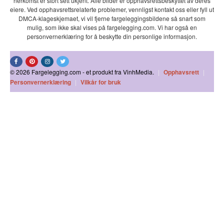
herkomst er stort sett ukjent. Alle bilder er opphavsrettsbeskyttet av deres
eiere. Ved opphavsrettsrelaterte problemer, vennligst kontakt oss eller fyll ut
DMCA-klageskjemaet, vi vil fjerne fargeleggingsbildene så snart som
mulig, som ikke skal vises på fargelegging.com. Vi har også en
personvernerklæring for å beskytte din personlige informasjon.
© 2026 Fargelegging.com - et produkt fra VinhMedia.
|
Opphavsrett
|
Personvernerklæring
|
Vilkår for bruk