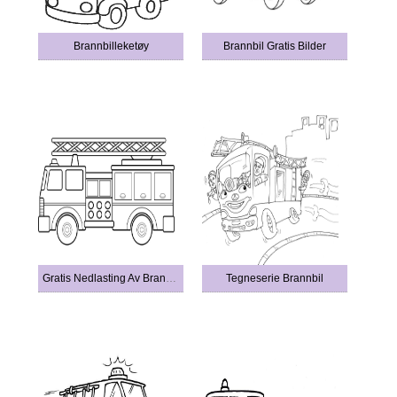
Brannbilleketøy
Brannbil Gratis Bilder
Gratis Nedlasting Av Brannbil
Tegneserie Brannbil