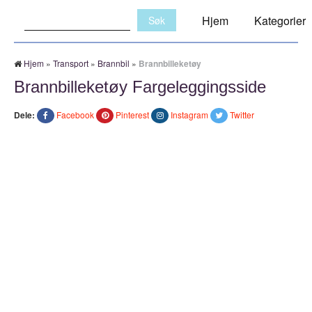
Søk:
Hjem
Kategorier
Hjem
»
Transport
»
Brannbil
»
Brannbilleketøy
Brannbilleketøy Fargeleggingsside
Dele:
Facebook
Pinterest
Instagram
Twitter