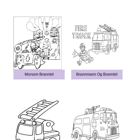
Morsom Brannbil
Brannmann Og Brannbil