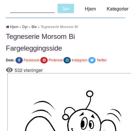
Søk:
Hjem
Kategorier
Hjem
»
Dyr
»
Bie
»
Tegneserie Morsom Bi
Tegneserie Morsom Bi
Fargeleggingsside
Dele:
Facebook
Pinterest
Instagram
Twitter
532 visninger