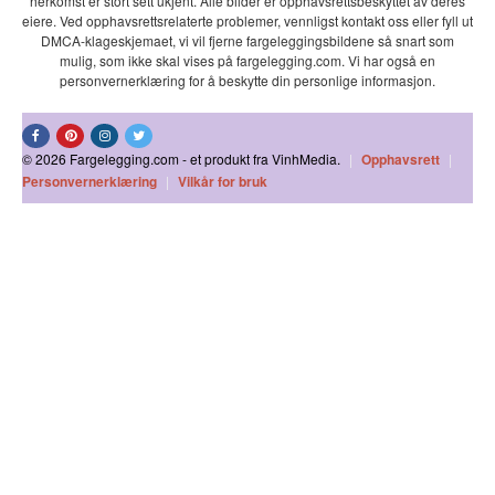
herkomst er stort sett ukjent. Alle bilder er opphavsrettsbeskyttet av deres
eiere. Ved opphavsrettsrelaterte problemer, vennligst kontakt oss eller fyll ut
DMCA-klageskjemaet, vi vil fjerne fargeleggingsbildene så snart som
mulig, som ikke skal vises på fargelegging.com. Vi har også en
personvernerklæring for å beskytte din personlige informasjon.
© 2026 Fargelegging.com - et produkt fra VinhMedia.
|
Opphavsrett
|
Personvernerklæring
|
Vilkår for bruk