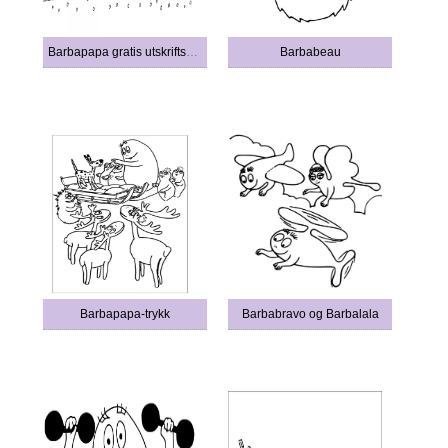
Barbapapa gratis utskriftsvennlig for barn
Barbabeau
Barbapapa-trykk
Barbabravo og Barbalala