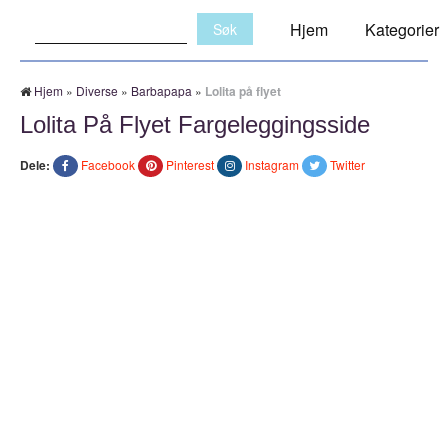
Søk:
Hjem
Kategorier
Hjem
»
Diverse
»
Barbapapa
»
Lolita på flyet
Lolita På Flyet Fargeleggingsside
Dele:
Facebook
Pinterest
Instagram
Twitter