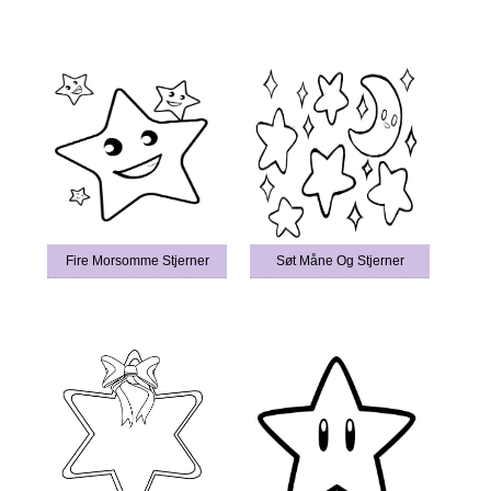
Fire Morsomme Stjerner
Søt Måne Og Stjerner