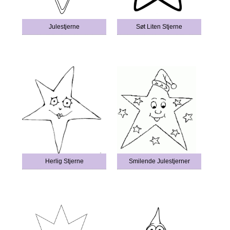
Julestjerne
Søt Liten Stjerne
Herlig Stjerne
Smilende Julestjerner