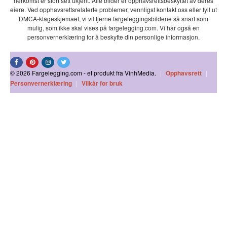
herkomst er stort sett ukjent. Alle bilder er opphavsrettsbeskyttet av deres
eiere. Ved opphavsrettsrelaterte problemer, vennligst kontakt oss eller fyll ut
DMCA-klageskjemaet, vi vil fjerne fargeleggingsbildene så snart som
mulig, som ikke skal vises på fargelegging.com. Vi har også en
personvernerklæring for å beskytte din personlige informasjon.
© 2026 Fargelegging.com - et produkt fra VinhMedia.
|
Opphavsrett
|
Personvernerklæring
|
Vilkår for bruk