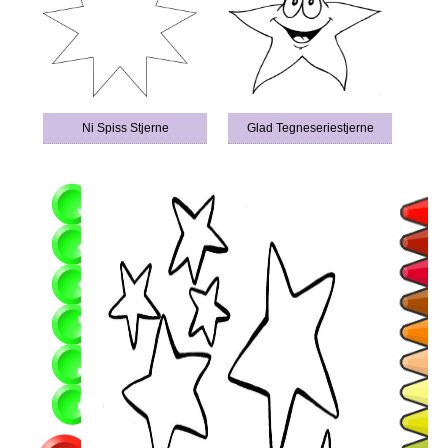
Ni Spiss Stjerne
Glad Tegneseriestjerne