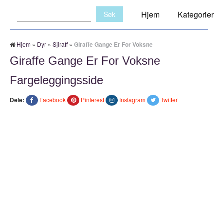
Søk:
Hjem
Kategorier
Hjem
»
Dyr
»
Sjiraff
»
Giraffe Gange Er For Voksne
Giraffe Gange Er For Voksne
Fargeleggingsside
Dele:
Facebook
Pinterest
Instagram
Twitter