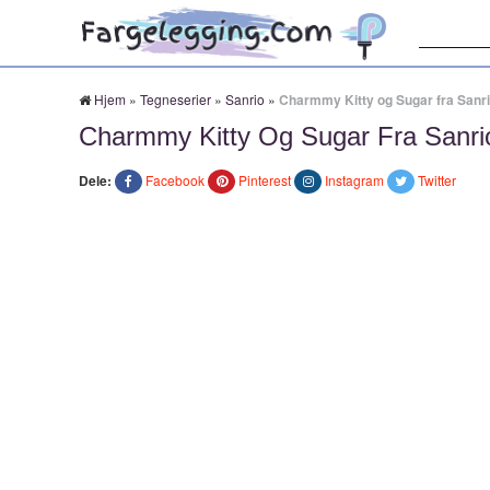
Søk:
Hjem
»
Tegneserier
»
Sanrio
»
Charmmy Kitty og Sugar fra Sanr
Charmmy Kitty Og Sugar Fra Sanri
Dele:
Facebook
Pinterest
Instagram
Twitter