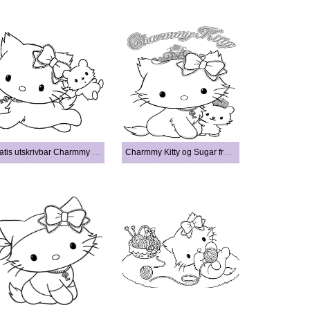
Gratis utskrivbar Charmmy Kitty
Charmmy Kitty og Sugar fra Sanrio