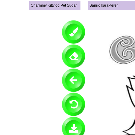
Charmmy Kitty og Pet Sugar
Sanrio karakterer