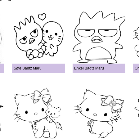
Søte Badtz Maru
Enkel Badtz Maru