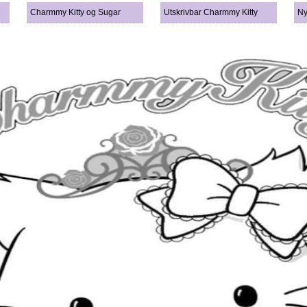
Charmmy Kitty og Sugar
Utskrivbar Charmmy Kitty
Ny