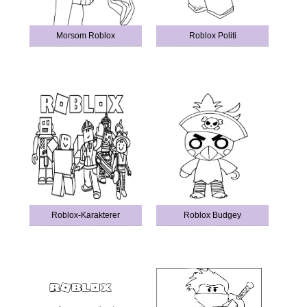
Morsom Roblox
Roblox Politi
Roblox-Karakterer
Roblox Budgey