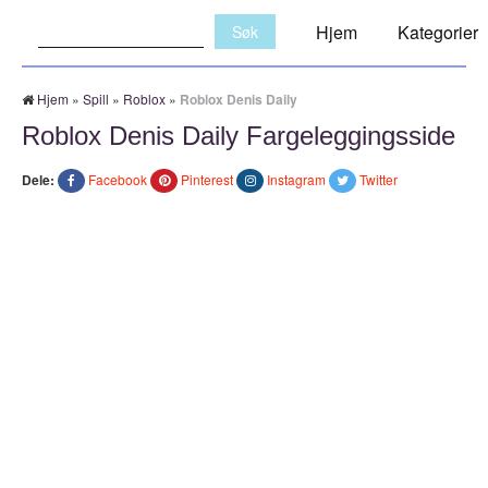
Søk:
Hjem
Kategorier
Hjem
»
Spill
»
Roblox
»
Roblox Denis Daily
Roblox Denis Daily Fargeleggingsside
Dele:
Facebook
Pinterest
Instagram
Twitter