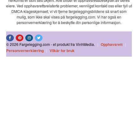
herkomst er stort sett ukjent. Alle bilder er opphavsrettsbeskyttet av deres
eiere. Ved opphavsrettsrelaterte problemer, vennligst kontakt oss eller fyll ut
DMCA-klageskjemaet, vi vil fjerne fargeleggingsbildene så snart som
mulig, som ikke skal vises på fargelegging.com. Vi har også en
personvernerklæring for å beskytte din personlige informasjon.
© 2026 Fargelegging.com - et produkt fra VinhMedia.
|
Opphavsrett
|
Personvernerklæring
|
Vilkår for bruk