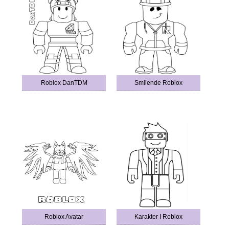
Roblox DanTDM
Smilende Roblox
Roblox Avatar
Karakter I Roblox