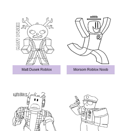
Matt Dusek Roblox
Morsom Roblox Noob