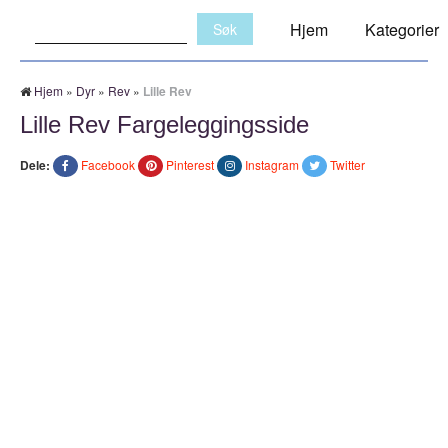
Søk:
Hjem
Kategorier
Hjem
»
Dyr
»
Rev
»
Lille Rev
Lille Rev Fargeleggingsside
Dele:
Facebook
Pinterest
Instagram
Twitter