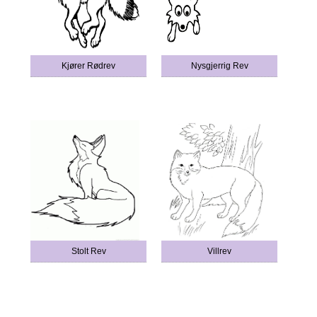
Kjører Rødrev
Nysgjerrig Rev
Stolt Rev
Villrev