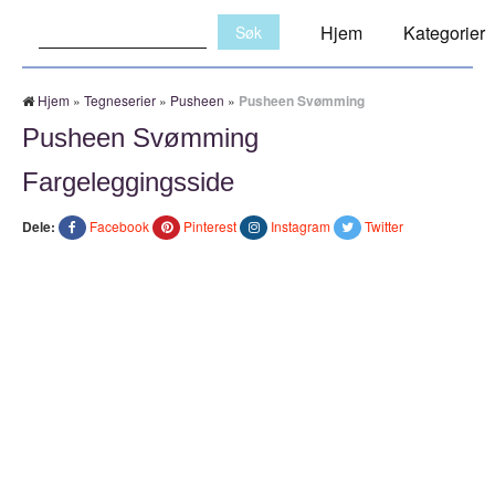
Søk:
Hjem
Kategorier
Hjem
»
Tegneserier
»
Pusheen
»
Pusheen Svømming
Pusheen Svømming
Fargeleggingsside
Dele:
Facebook
Pinterest
Instagram
Twitter