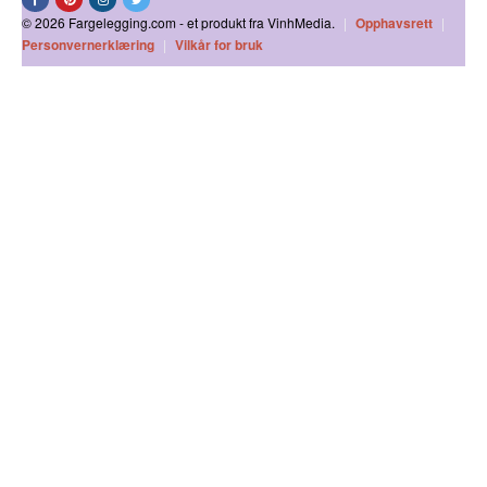
© 2026 Fargelegging.com - et produkt fra VinhMedia.
|
Opphavsrett
|
Personvernerklæring
|
Vilkår for bruk