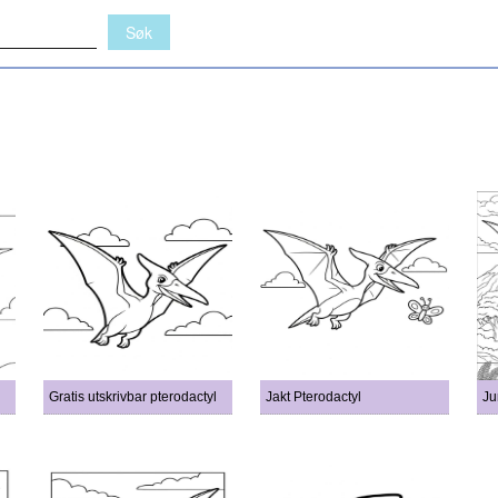
Gratis utskrivbar pterodactyl
Jakt Pterodactyl
Ju