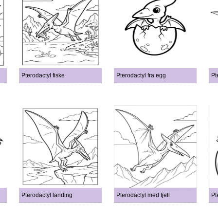
Pterodactyl fiske
Pterodactyl fra egg
Pt
Pterodactyl landing
Pterodactyl med fjell
Pt