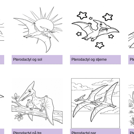
Pterodactyl og sol
Pterodactyl og stjerne
Pt
Pterodactyl på tre
Pterodactyl par
Pt