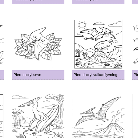
lnedgangshimmel
Pterodactyl søvn
Pterodactyl vulkanflyvning
Pt