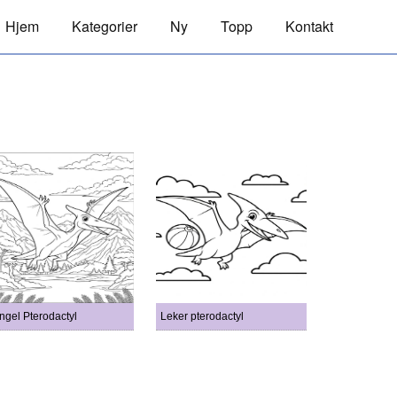
Hjem
Kategorier
Ny
Topp
Kontakt
ngel Pterodactyl
Leker pterodactyl