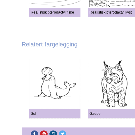
Realistisk pterodactyl fiske
Realistisk pterodactyl kyst
Relatert fargelegging
Sel
Gaupe