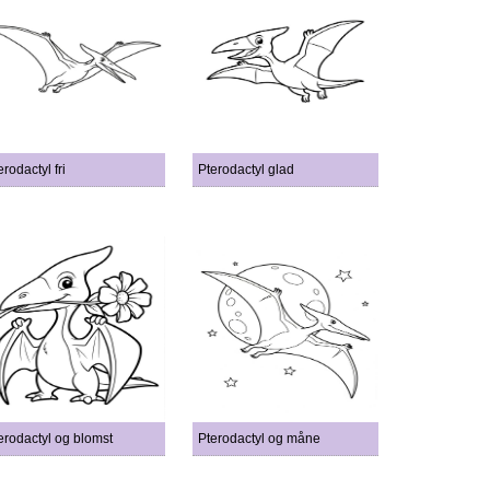
erodactyl fri
Pterodactyl glad
erodactyl og blomst
Pterodactyl og måne