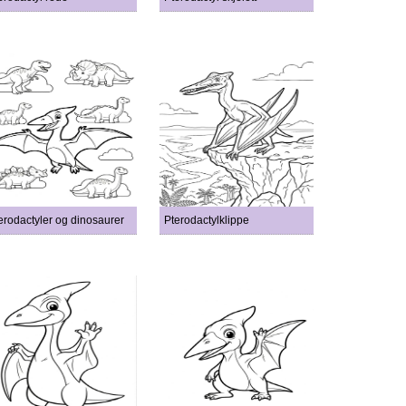
erodactyler og dinosaurer
Pterodactylklippe