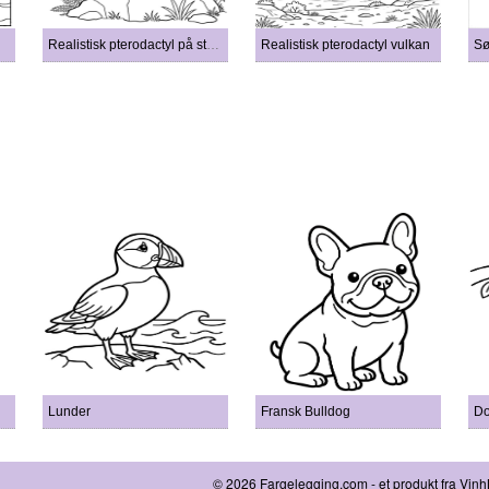
Realistisk pterodactyl på stein
Realistisk pterodactyl vulkan
Sø
Lunder
Fransk Bulldog
Do
© 2026 Fargelegging.com - et produkt fra Vin