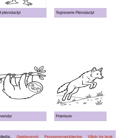
t pterodactyl
Tegneserie Pterodactyl
vendyr
Prærieulv
hMedia.
|
Opphavsrett
|
Personvernerklæring
|
Vilkår for bruk