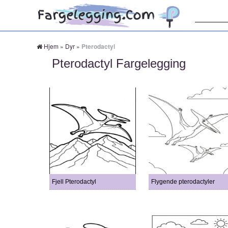
Søk:
Hjem
»
Dyr
»
Pterodactyl
Pterodactyl Fargelegging
Fjell Pterodactyl
Flygende pterodactyler