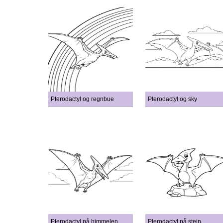
Pterodactyl og regnbue
Pterodactyl og sky
Pterodactyl på himmelen
Pterodactyl på stein