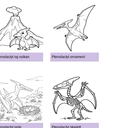
erodactyl og vulkan
Pterodactyl ornament
erodactyl rede
Pterodactyl skjelett