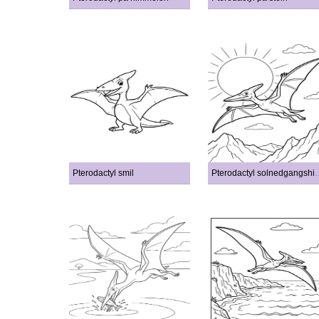
Pterodactyl smil
Pterodactyl so