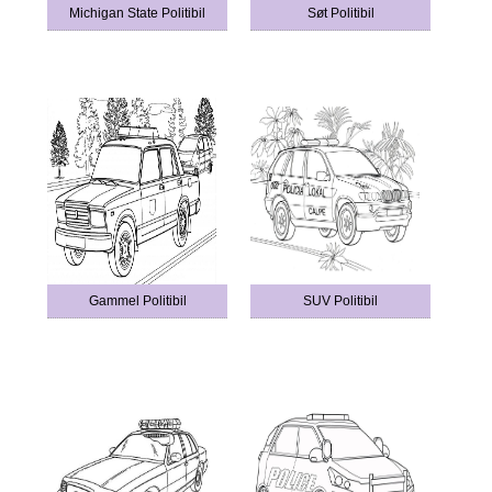
Michigan State Politibil
Søt Politibil
Gammel Politibil
SUV Politibil