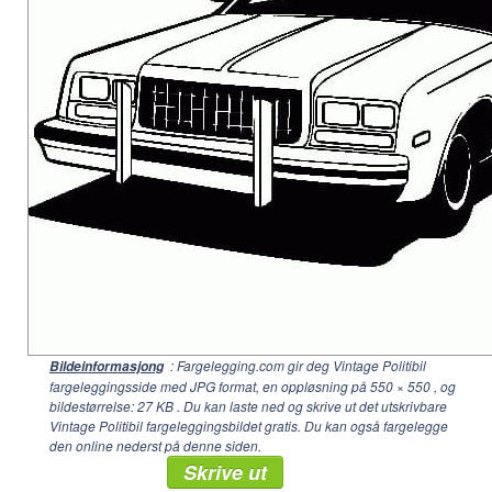
: Fargelegging.com gir deg Vintage Politibil
Bildeinformasjong
fargeleggingsside med JPG format, en oppløsning på
550 × 550
, og
bildestørrelse: 27 KB . Du kan laste ned og skrive ut det utskrivbare
Vintage Politibil fargeleggingsbildet gratis. Du kan også fargelegge
den online nederst på denne siden.
Skrive ut