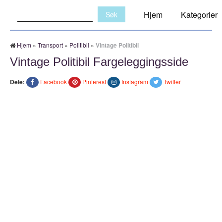
Søk:
Hjem
Kategorier
Hjem
»
Transport
»
Politibil
»
Vintage Politibil
Vintage Politibil Fargeleggingsside
Dele:
Facebook
Pinterest
Instagram
Twitter