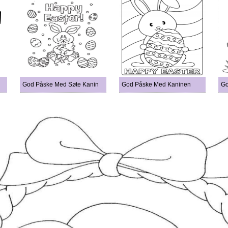
God Påske Med Søte Kanin
God Påske Med Kaninen
Go