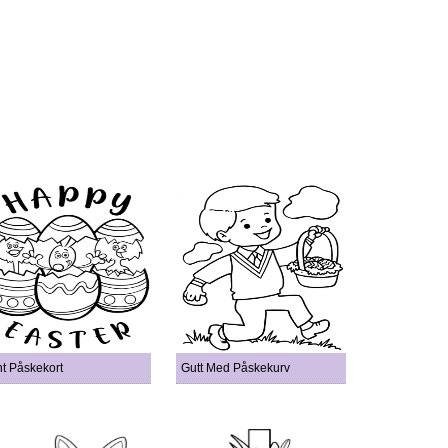
nt Påskekort
Gutt Med Påskekurv