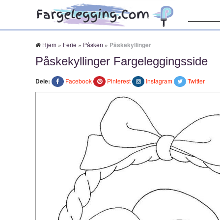
Søk:
Hjem
»
Ferie
»
Påsken
»
Påskekyllinger
Påskekyllinger Fargeleggingsside
Dele:
Facebook
Pinterest
Instagram
Twitter