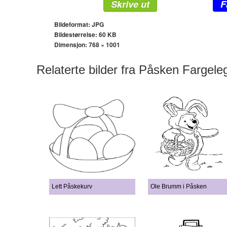
Skrive ut
F
Bildeformat: JPG
Bildestørrelse: 60 KB
Dimensjon:
768 × 1001
Relaterte bilder fra Påsken Fargele
Lett Påskekurv
Ole Brumm i Påsken