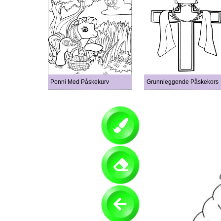
Ponni Med Påskekurv
Grunnleggende Påskekors