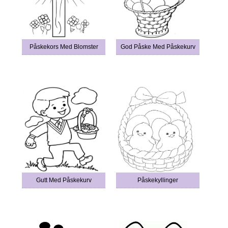
Påskekors Med Blomster
God Påske Med Påskekurv
Gutt Med Påskekurv
Påskekyllinger