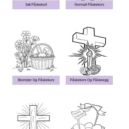
Søt Påskekort
Normalt Påskekors
Blomster Og Påskekurv
Påskekors Og Påskeegg