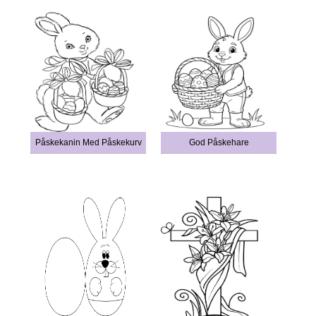
Påskekanin Med Påskekurv
God Påskehare