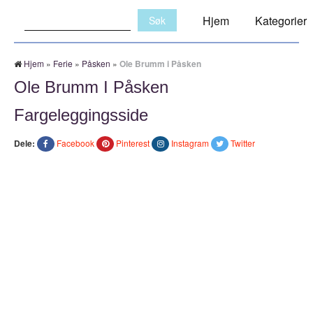
Søk:
Hjem
Kategorier
Hjem
»
Ferie
»
Påsken
»
Ole Brumm i Påsken
Ole Brumm I Påsken
Fargeleggingsside
Dele:
Facebook
Pinterest
Instagram
Twitter