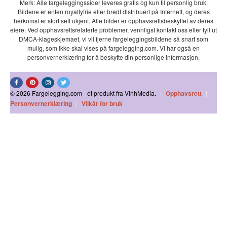
Merk: Alle fargeleggingssider leveres gratis og kun til personlig bruk.
Bildene er enten royaltyfrie eller bredt distribuert på Internett, og deres
herkomst er stort sett ukjent. Alle bilder er opphavsrettsbeskyttet av deres
eiere. Ved opphavsrettsrelaterte problemer, vennligst kontakt oss eller fyll ut
DMCA-klageskjemaet, vi vil fjerne fargeleggingsbildene så snart som
mulig, som ikke skal vises på fargelegging.com. Vi har også en
personvernerklæring for å beskytte din personlige informasjon.
© 2026 Fargelegging.com - et produkt fra VinhMedia.
|
Opphavsrett
|
Personvernerklæring
|
Vilkår for bruk